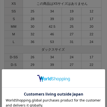
XS
この商品はXSサイズはありません
SS
25
34
19
12
S
28
39
23
17
MM
30
42.5
25
20
M
32
46
27
22
L
36
53
31
24
ダックスサイズ
D-SS
26
34
24
17
D-S
29
39
27
22
D-MM
30
42.5
29.5
24
D-M
32
46
32
27
D-L
36
53
36
30
※ご注文商品はすべて同梱発送となります。
予約商品と通常商品を同時にご注文いただいた場合、すべての商