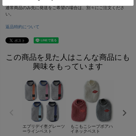
品が揃い次第の発送となります。
通常商品のみ先に発送をご希望の場合は、別々にご注文くださ
い。
返品特約について
この商品を見た人はこんな商品にも
興味をもっています
エブリデイ杢グレーツ
もこもこシープボアハ
I LOV
ーラインベスト
イネックベスト
ト