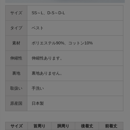
サイズ
SS～L、D-S～D-L
タイプ
ベスト
素材
ポリエステル90%、コットン10%
伸縮性
伸縮性あります。
裏地
裏地ありません。
取扱い
手洗い
原産国
日本製
サイズ
首周り
胴周り
後着丈
前着丈