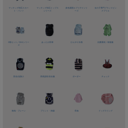
マッチング対応
スカー
マッチング対応
トップス
多色展開
エブリデイシリ
女の子専門ブランド
ピン
ト・パンツ
シリーズ
ーズ
クプリエ
2着セット／
2in1シリー
あったか防寒
ひんやり冷感
抗菌素材／
術後服
ズ
防虫/虫除け
高視認性/
安全服
ボーダー
チェック
無地・プレーン
プリント・刺繍
長袖
ドッグスリング