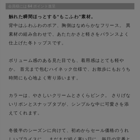
会員様には
64
ポイント進呈
触れた瞬間ほっとする“もこふわ”素材。
背中はふわふわのボア、胸側はなめらかなフリース。 異
素材の組み合わせで、あたたかさと軽さをバランスよく
仕上げた冬トップスです。
ボリューム感のある見た目でも、着用感はとても軽や
か。 首元まで包むハイネック仕様で、お散歩にもおうち
時間にも心地よく寄り添います。
カラーは、やさしいクリームとさくらピンク。 さりげな
いリボンとスナップタブが、シンプルな中に可愛さを添
えてくれます。
冬後半のシーズンに向けて、初めからセール価格のうれ
しいプライスに。 まだまだ続く寒い日に、毎日の定番と