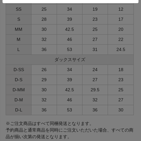
SS
25
34
19
12
S
28
39
23
17
MM
30
42.5
25
20
M
32
46
27
22
L
36
53
31
24.5
ダックスサイズ
D-SS
26
34
24
18
D-S
29
39
27
23
D-MM
30
42.5
29.5
25
D-M
32
46
32
27
D-L
36
53
36
30
※ご注文商品はすべて同梱発送となります。
予約商品と通常商品を同時にご注文いただいた場合、すべての商
品が揃い次第の発送となります。