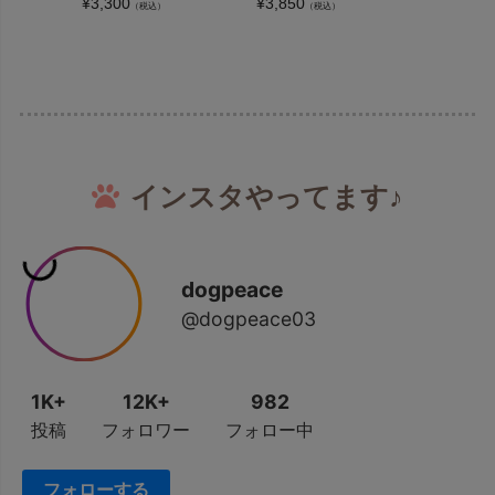
¥
3,300
¥
3,850
¥
4,620
（税込）
（税込）
（
インスタやってます♪