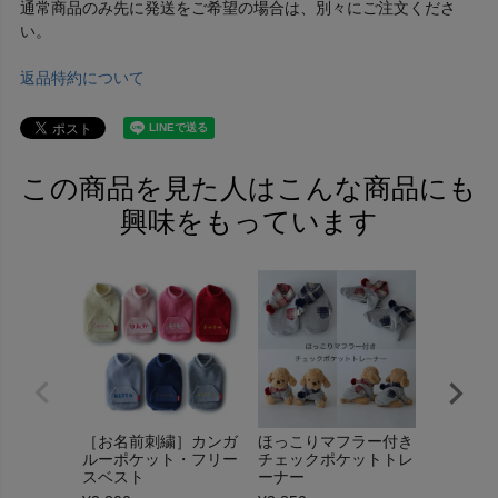
通常商品のみ先に発送をご希望の場合は、別々にご注文くださ
い。
返品特約について
この商品を見た人はこんな商品にも
興味をもっています
［お名前刺繍］カンガ
ほっこりマフラー付き
［お名前
ルーポケット・フリー
チェックポケットトレ
らボア・
スベスト
ーナー
ースパー