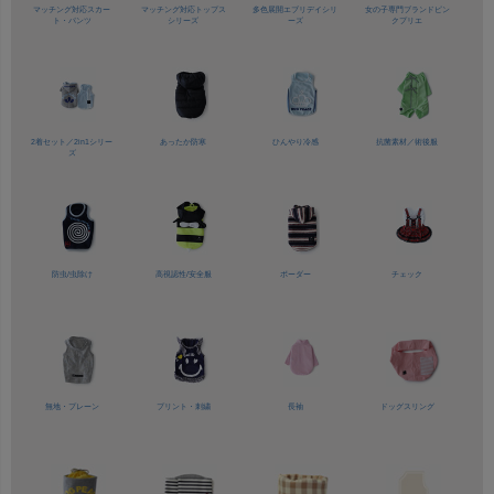
マッチング対応
スカー
マッチング対応
トップス
多色展開
エブリデイシリ
女の子専門ブランド
ピン
ト・パンツ
シリーズ
ーズ
クプリエ
2着セット／
2in1シリー
あったか防寒
ひんやり冷感
抗菌素材／
術後服
ズ
防虫/虫除け
高視認性/
安全服
ボーダー
チェック
無地・プレーン
プリント・刺繍
長袖
ドッグスリング