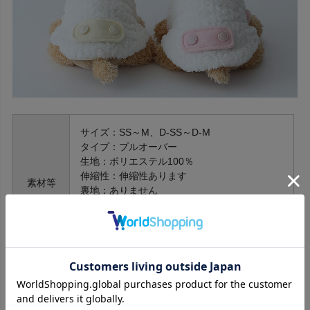
サイズ：SS～M、D-SS～D-M
タイプ：プルオーバー
生地：ポリエステル100％
伸縮性：伸縮性あります
素材等
裏地：ありません
生地の透け感：透けません
取扱い：手洗い
原産国：日本製
サイズ
首周り
胴周り
後着丈
前着丈
XS
22
30
17
11