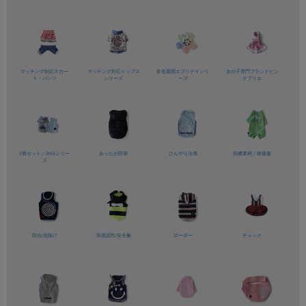
マッチング対応
スカー
マッチング対応
トップス
多色展開
エブリデイシリ
女の子専門ブランド
ピン
ト・パンツ
シリーズ
ーズ
クプリエ
2着セット／
2in1シリー
あったか防寒
ひんやり冷感
抗菌素材／
術後服
ズ
防虫/虫除け
高視認性/
安全服
ボーダー
チェック