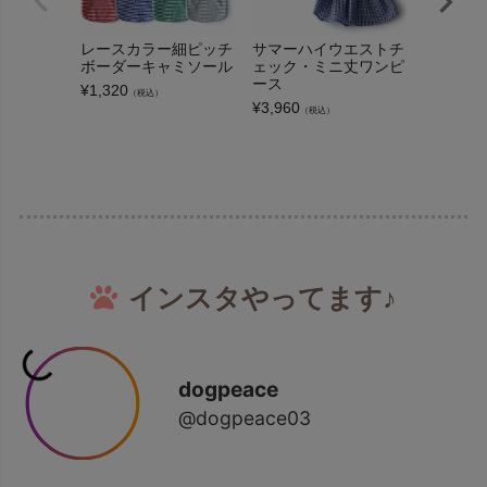
レースカラー細ピッチ
サマーハイウエストチ
アンティ
ボーダーキャミソール
ェック・ミニ丈ワンピ
ボーダー
ース
¥
1,320
¥
2,000
（税込）
（
¥
3,960
（税込）
インスタやってます♪