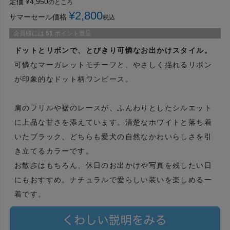
定価
¥
4,950
のところ
¥
2,800
サマーセール価格
税込
会員様には
51
ポイント進呈
ドットとリボンで、とびきり可憐なお出かけスタイル。
可憐なマーガレットモチーフと、やさしく揺れるリボン
が印象的なドット柄ワンピース。
肩のフリルや裾のレースが、ふんわりとしたシルエット
に上品な甘さを添えています。清楚なホワイトと落ち着
いたブラック、どちらも愛犬の自然なかわいらしさを引
き立てるカラーです。
お散歩はもちろん、休日のお出かけや写真を残したい日
にもおすすめ。ナチュラルで愛らしい装いを楽しめる一
着です。