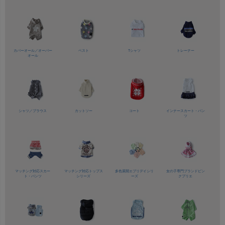
カバーオール／
オーバー
ベスト
Tシャツ
トレーナー
オール
シャツ／
ブラウス
カットソー
コート
インナースカート・パン
ツ
マッチング対応
スカー
マッチング対応
トップス
多色展開
エブリデイシリ
女の子専門ブランド
ピン
ト・パンツ
シリーズ
ーズ
クプリエ