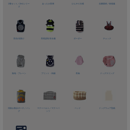
2着セット／
2in1シリー
あったか防寒
ひんやり冷感
抗菌素材／
術後服
ズ
防虫/虫除け
高視認性/
安全服
ボーダー
チェック
無地・プレーン
プリント・刺繍
長袖
ドッグスリング
消臭お散歩ポーチ／バッ
マナーベルト／
マナーパ
ベッド
ドッグウェア型紙
グ
ンツ