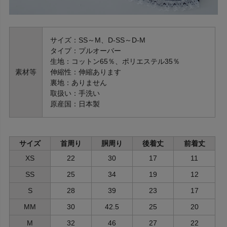
サイズ：SS～M、D-SS～D-M
タイプ：プルオーバー
生地：コットン65％、ポリエステル35％
素材等
伸縮性：伸縮あります
裏地：ありません
取扱い：手洗い
原産国：日本製
サイズ
首周り
胴周り
後着丈
前着丈
XS
22
30
17
11
SS
25
34
19
12
S
28
39
23
17
MM
30
42.5
25
20
M
32
46
27
22