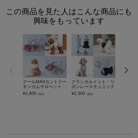
この商品を見た人はこんな商品にも
興味をもっています
クールMAXカントリー
クラシカルドット・リ
クールフ
ギンガムサロペット
ボンレースチュニック
ト・バル
ャミソー
¥
2,800
¥
2,300
（税込）
（税込）
¥
2,000
（