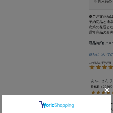
再入荷の
※ご注文商品
予約商品と通
次第の発送と
通常商品のみ
返品特約につ
商品について
あんこ
1
投稿日
2026/0
ドッグピー
ポンで購入