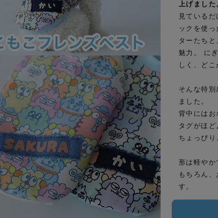
上げました
見ているだ
ックを使っ
ターたちと
魅力。 に
しく、どこ
そんな特別
ました。
背中にはお
タグがほど
ちょっぴり
形は軽やか
もちろん、
す。