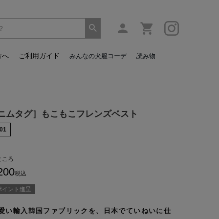
方へ
ご利用ガイド
みんなの犬服コーデ
読み物
ニムタグ］もこもこフレンズベスト
01
ところ
200
税込
ポイント進呈
愛い輸入韓国ファブリックを、日本でていねいに仕