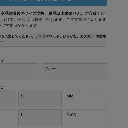
、商品到着後のサイズ交換、返品は出来ません。ご容赦くだ
をうけてから1点1点製作いたします。ご注文状況によります
～7営業日かかります。
字を入力してください。アルファベット、ひらがな、カタカナ〈8文字
」
(
必
須
さい
)
ブルー
さい
S
MM
L
D-SS