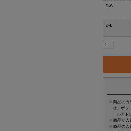
D-S
D-L
商品のカ
せ」ボタ
ールアド
商品が入
商品の入