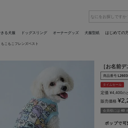
はじめての
できる犬服
ドッグスリング
オーナーグッズ
犬服型紙
］もこもこフレンズベスト
［お名前デ
商品番号
L2603
タイムセール
定価
¥
4,400
の
¥
2,
販売価格
会員様には
40
ポップで可