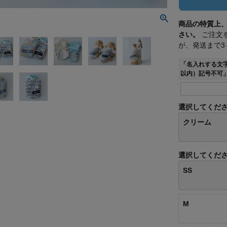
商品の特質上
さい。
ご注文
が、発送まで3
「名入れする文
以内）記号不可
選択してくだ
クリーム
選択してくだ
SS
M