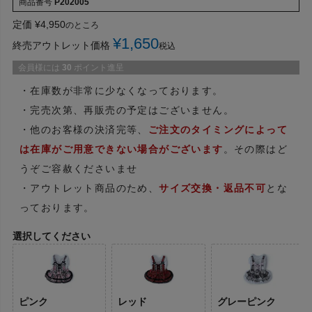
商品番号
P202005
定価
¥
4,950
のところ
¥
1,650
終売アウトレット価格
税込
会員様には
30
ポイント進呈
・在庫数が非常に少なくなっております。
・完売次第、再販売の予定はございません。
・他のお客様の決済完等、
ご注文のタイミングによって
は在庫がご用意できない場合がございます
。その際はど
うぞご容赦くださいませ
・アウトレット商品のため、
サイズ交換・返品不可
とな
っております。
選択してください
ピンク
レッド
グレーピンク