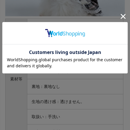
サイズ：SS～M、D-SS～D-M
タイプ：ワンピース
素材：綿100%
伸縮性：伸縮あり（前身頃のみ）
素材等
裏地：裏地なし
生地の透け感：透けません。
取扱い：手洗い