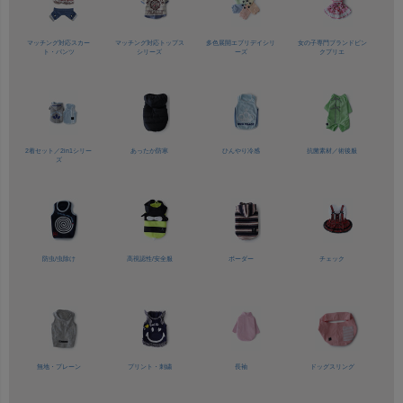
マッチング対応
スカー
マッチング対応
トップス
多色展開
エブリデイシリ
女の子専門ブランド
ピン
ト・パンツ
シリーズ
ーズ
クプリエ
2着セット／
2in1シリー
あったか防寒
ひんやり冷感
抗菌素材／
術後服
ズ
防虫/虫除け
高視認性/
安全服
ボーダー
チェック
無地・プレーン
プリント・刺繍
長袖
ドッグスリング