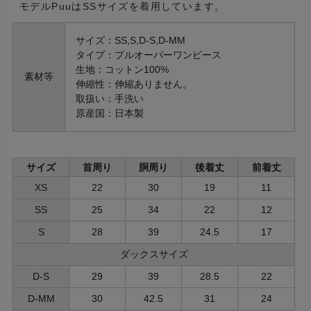
モデルPuuはSSサイズを着用しています。
サイズ：SS,S,D-S,D-MM
タイプ：プルオーバーワンピース
生地：コットン100%
素材等
伸縮性：伸縮ありません。
取扱い：手洗い
原産国：日本製
サイズ
首周り
胴周り
後着丈
前着丈
XS
22
30
19
11
SS
25
34
22
12
S
28
39
24.5
17
ダックスサイズ
D-S
29
39
28.5
22
D-MM
30
42.5
31
24