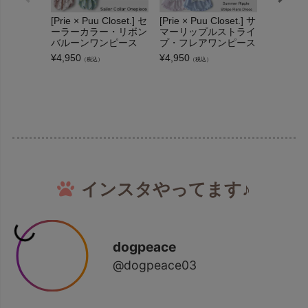
[Prie × Puu Closet.] セ
[Prie × Puu Closet.] サ
[Prier × 
ーラーカラー・リボン
マーリップルストライ
ショルダ
バルーンワンピース
プ・フレアワンピース
ェック・
ース
¥
4,950
¥
4,950
（税込）
（税込）
¥
4,950
（
インスタやってます♪