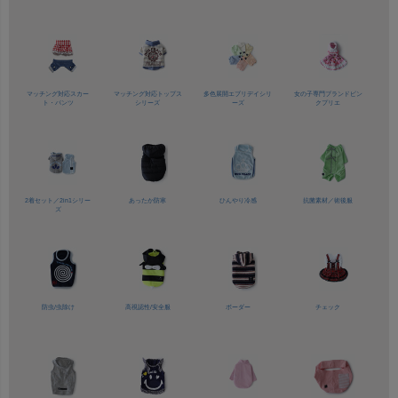
マッチング対応
スカー
マッチング対応
トップス
多色展開
エブリデイシリ
女の子専門ブランド
ピン
ト・パンツ
シリーズ
ーズ
クプリエ
2着セット／
2in1シリー
あったか防寒
ひんやり冷感
抗菌素材／
術後服
ズ
防虫/虫除け
高視認性/
安全服
ボーダー
チェック