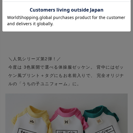
LINEでお問い合わせ
※お友達登録のうえメッセージをお送りください
レビューを書く
＼人気シリーズ第2弾！／
今度は 3色展開で選べる体操服ゼッケン。 背中にはゼッ
ケン風プリント＋タグにもお名前入りで、 完全オリジナ
ルの「うちの子ユニフォーム」に。