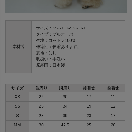
サイズ：SS～L,D-SS～D-L
タイプ：プルオーバー
生地：コットン100％
素材等
伸縮性：伸縮あります。
裏地：なし
取扱い：手洗い
原産国：日本製
サイズ
首周り
胴周り
後着丈
前着丈
XS
22
30
17
11
SS
25
34
19
12
S
28
39
23
17
MM
30
42.5
25
20