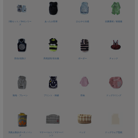
2着セット／
2in1シリー
あったか防寒
ひんやり冷感
抗菌素材／
術後服
ズ
防虫/虫除け
高視認性/
安全服
ボーダー
チェック
無地・プレーン
プリント・刺繍
長袖
ドッグスリング
消臭お散歩ポーチ／バッ
マナーベルト／
マナーパ
ベッド
ドッグウェア型紙
グ
ンツ