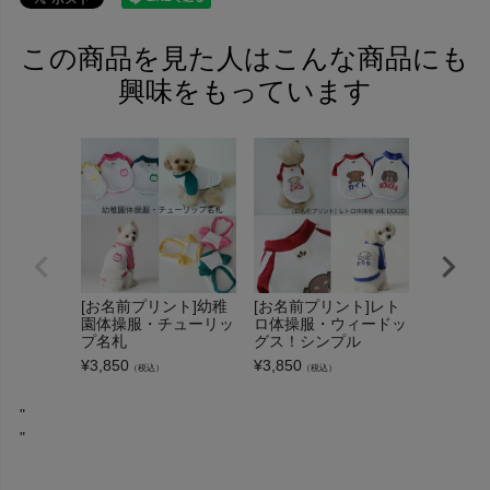
この商品を見た人はこんな商品にも
興味をもっています
[お名前プリント]幼稚
[お名前プリント]レト
[お名前
園体操服・チューリッ
ロ体操服・ウィードッ
ロ・ゼッ
プ名札
グス！シンプル
¥
3,850
（
¥
3,850
¥
3,850
（税込）
（税込）
"
"