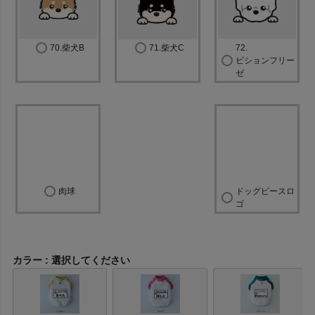
70.柴犬B
71.柴犬C
72.
ビションフリー
ゼ
肉球
ドッグピースロ
ゴ
カラー
選択してください