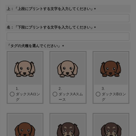
上：「上段にプリントする文字を入力してください」
(
必
須
名：「下段にプリントする文字を入力してください」
)
(
必
須
「タグの犬種を選んでください」
)
(
必
須
)
1.
2.
3.
ダックスAロン
ダックスAスム
ダックスBロン
グ
ース
グ