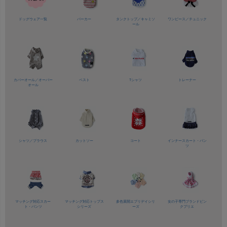
ドッグウェア一覧
パーカー
タンクトップ／
キャミソ
ワンピース／
チュニック
ール
カバーオール／
オーバー
ベスト
Tシャツ
トレーナー
オール
シャツ／
ブラウス
カットソー
コート
インナースカート・パン
ツ
マッチング対応
スカー
マッチング対応
トップス
多色展開
エブリデイシリ
女の子専門ブランド
ピン
ト・パンツ
シリーズ
ーズ
クプリエ