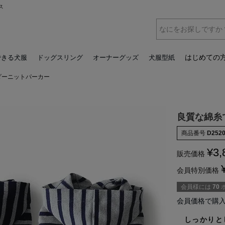
ス
はじめての
できる犬服
ドッグスリング
オーナーグッズ
犬服型紙
ダーニットパーカー
良質な綿糸
商品番号
D252
¥
3,
販売価格
会員特別価格
会員様には
70
会員価格で購
しっかりと