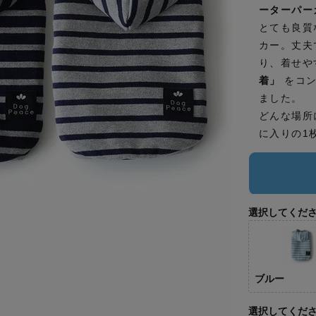
ーターパー
とても良質
カー。丈夫
り、着せや
着」
をコン
ました。
どんな場所
に入りの1
選択してくだ
ブルー
選択してくだ