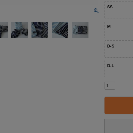
SS
M
D-S
D-L