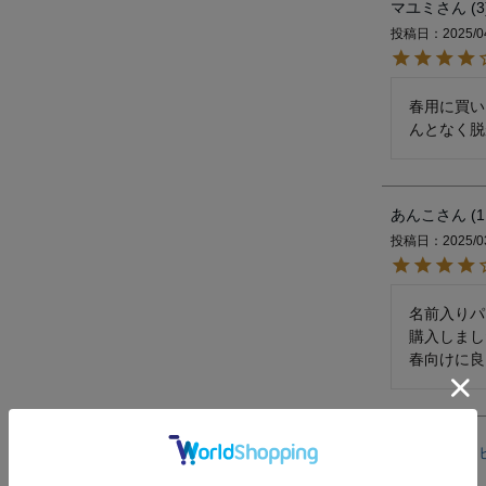
マユミ
3
投稿日
2025/0
春用に買い
んとなく脱
あんこ
1
投稿日
2025/0
名前入りパ
購入しまし
春向けに良
すべてのレ