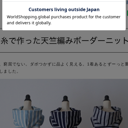
レビューを
、窮屈でない。ダボつかずに品よく見える。1着あるとずーっと
しました。