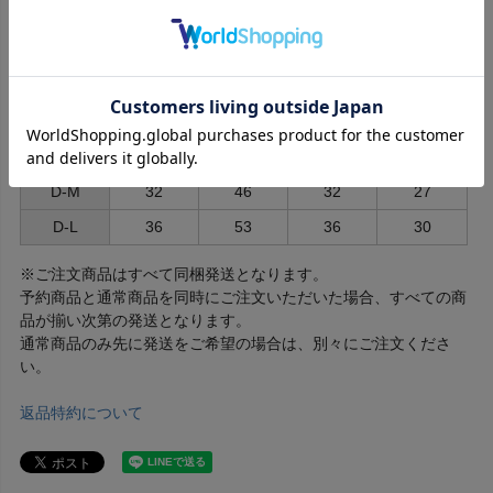
L
36
53
31
24.5
ダックスサイズ
D-SS
26
34
24
18
D-S
29
39
27
23
D-MM
30
42.5
29.5
25
D-M
32
46
32
27
D-L
36
53
36
30
※ご注文商品はすべて同梱発送となります。
予約商品と通常商品を同時にご注文いただいた場合、すべての商
品が揃い次第の発送となります。
通常商品のみ先に発送をご希望の場合は、別々にご注文くださ
い。
返品特約について