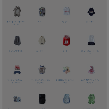
カバーオール／
オーバー
ベスト
Tシャツ
トレーナー
オール
シャツ／
ブラウス
カットソー
コート
インナースカート・パン
ツ
マッチング対応
スカー
マッチング対応
トップス
多色展開
エブリデイシリ
女の子専門ブランド
ピン
ト・パンツ
シリーズ
ーズ
クプリエ