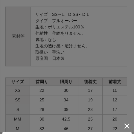
サイズ：SS～L、D-SS～D-L
タイプ：プルオーバー
生地：ポリエステル100％
伸縮性：伸縮ありません。
素材等
裏地：なし
生地の透け感：透けません。
取扱い：手洗い
原産国：日本製
サイズ
首周り
胴周り
後着丈
前着丈
XS
22
30
17
11
SS
25
34
19
12
S
28
39
23
17
MM
30
42.5
25
20
M
32
46
27
22