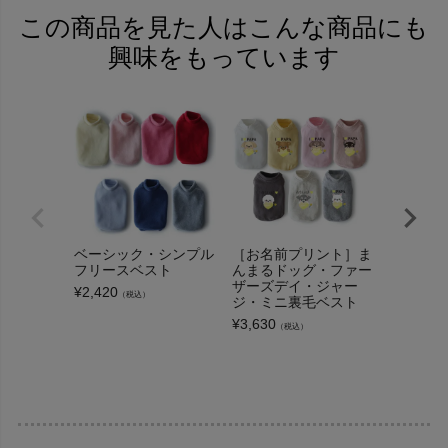
この商品を見た人はこんな商品にも
興味をもっています
ベーシック・シンプル
［お名前プリント］ま
［お名前
フリースベスト
んまるドッグ・ファー
ルーポケ
ザーズデイ・ジャー
スベスト
¥
2,420
（税込）
ジ・ミニ裏毛ベスト
¥
3,300
（
¥
3,630
（税込）