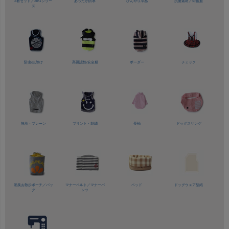
2着セット／
2in1シリー
あったか防寒
ひんやり冷感
抗菌素材／
術後服
ズ
防虫/虫除け
高視認性/
安全服
ボーダー
チェック
無地・プレーン
プリント・刺繍
長袖
ドッグスリング
消臭お散歩ポーチ／バッ
マナーベルト／
マナーパ
ベッド
ドッグウェア型紙
グ
ンツ