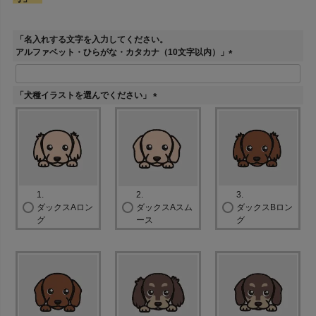
「名入れする文字を入力してください。
アルファベット・ひらがな・カタカナ（10文字以内）」
(
必
須
「犬種イラストを選んでください」
)
(
必
須
)
1.
2.
3.
ダックスAロン
ダックスAスム
ダックスBロン
グ
ース
グ