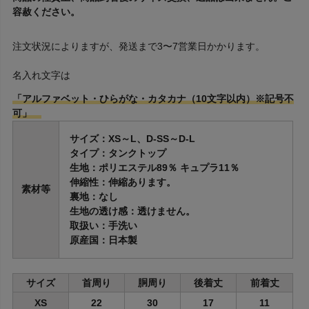
容赦ください。
注文状況によりますが、発送まで3〜7営業日かかります。
名入れ文字は
「アルファベット・ひらがな・カタカナ（10文字以内）※記号不
可」
サイズ：XS～L、D-SS～D-L
タイプ：タンクトップ
生地：ポリエステル89％ キュプラ11％
伸縮性：伸縮あります。
素材等
裏地：なし
生地の透け感：透けません。
取扱い：手洗い
原産国：日本製
サイズ
首周り
胴周り
後着丈
前着丈
XS
22
30
17
11