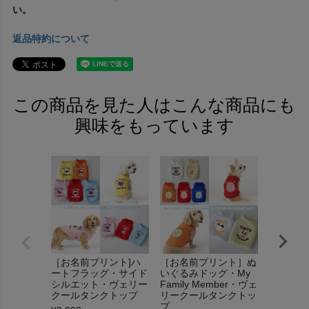
い。
返品特約について
この商品を見た人はこんな商品にも
興味をもっています
［お名前プリント]ハ
［お名前プリント］ぬ
［お名前
ートフラッグ・サイド
いぐるみドッグ・My
ブドッグ
シルエット・ヴェリー
Family Member・ヴェ
ールタン
クールタンクトップ
リークールタンクトッ
¥
2,000
（
プ