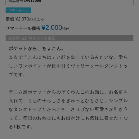
商品番号
DW12009
サマーセール
定価
¥
2,970
のところ
¥
2,000
サマーセール価格
税込
会員様には
36
ポイント進呈
ポケットから、ちょこん。
まるで「こんにちは」と顔を出しているみたいな、愛ら
しいワンポイントが目を引くヴェリークールタンクトッ
プです。
デニム風ポケットからのぞくわんこのお顔に、お名前を
入れて、うちの子らしさをぎゅっとひとさじ。シンプル
なタンクトップだからこそ、さりげない可愛さが引き立
って、毎日のお散歩にもお出かけにも気軽に着せたくな
る1枚です。