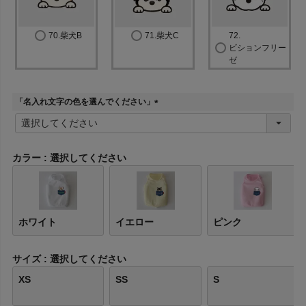
70.柴犬B
71.柴犬C
72.
ビションフリー
ゼ
「名入れ文字の色を選んでください」
(
必
須
)
カラー
選択してください
ホワイト
イエロー
ピンク
サイズ
選択してください
XS
SS
S