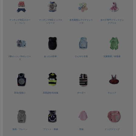
マッチング対応
スカー
マッチング対応
トップス
多色展開
エブリデイシリ
女の子専門ブランド
ピン
ト・パンツ
シリーズ
ーズ
クプリエ
2着セット／
2in1シリー
あったか防寒
ひんやり冷感
抗菌素材／
術後服
ズ
防虫/虫除け
高視認性/
安全服
ボーダー
チェック
無地・プレーン
プリント・刺繍
長袖
ドッグスリング