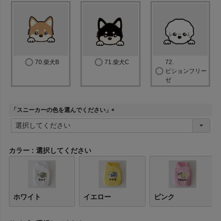
70.柴犬B
71.柴犬C
72.
ビションフリー
ゼ
「スニーカーの色を選んでください」
(
必
須
)
カラー
選択してください
ホワイト
イエロー
ピンク