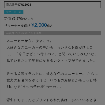
商品番号
DW12028
サマーセール
定価
¥
2,970
のところ
¥
2,000
サマーセール価格
税込
会員様には
36
ポイント進呈
スニーカーから、ひょこっ。
大好きなスニーカーの中から、ちいさなお顔がひょこ
っ。 「今日はどこへ行くの？」と聞いているみたいな、
見ているだけで笑顔になるタンクトップができました。
選べる犬種イラストに、好きな色のスニーカー。 さらに
愛犬のお名前を添えれば、いつものお散歩がちょっと特
別になる“うちの子仕様”の一枚に。
背中にちょこんとプリントされた姿は、歩いているとき