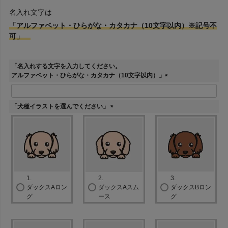
名入れ文字は
「アルファベット・ひらがな・カタカナ（10文字以内）※記号不
可」
「名入れする文字を入力してください。
アルファベット・ひらがな・カタカナ（10文字以内）」
(
必
須
「犬種イラストを選んでください」
)
(
必
須
)
1.
2.
3.
ダックスAロン
ダックスAスム
ダックスBロン
グ
ース
グ