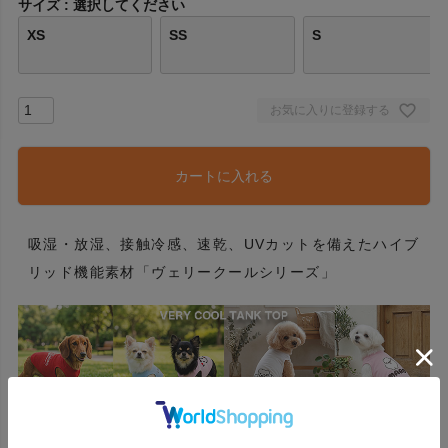
サイズ
選択してください
XS
SS
S
お気に入りに登録する
カートに入れる
吸湿・放湿、接触冷感、速乾、UVカットを備えたハイブ
リッド機能素材「ヴェリークールシリーズ」