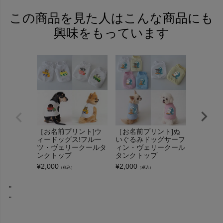
この商品を見た人はこんな商品にも
興味をもっています
［お名前プリント]ウ
［お名前プリント]ぬ
［お名前
ィードッグス!フルー
いぐるみドッグサーフ
ルーツ・
ツ・ヴェリークールタ
ィン・ヴェリークール
ルタンク
ンクトップ
タンクトップ
¥
2,000
（
¥
2,000
¥
2,000
（税込）
（税込）
"
"