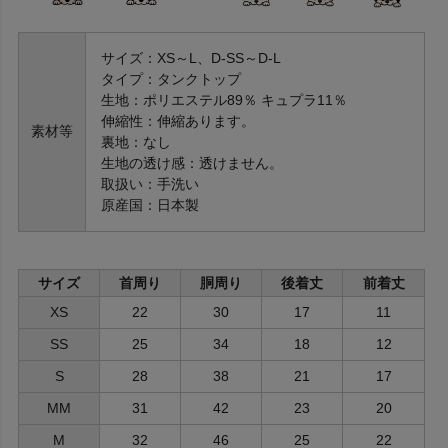
サイズ：XS～L、D-SS～D-L
タイプ：タンクトップ
生地：ポリエステル89％ キュプラ11％
伸縮性：伸縮あります。
素材等
裏地：なし
生地の透け感：透けません。
取扱い：手洗い
原産国：日本製
サイズ
首周り
胴周り
後着丈
前着丈
XS
22
30
17
11
SS
25
34
18
12
S
28
38
21
17
MM
31
42
23
20
M
32
46
25
22