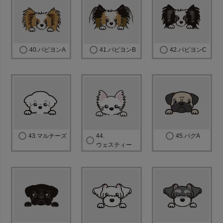
40.パピヨンA
41.パピヨンB
42.パピヨンC
43.マルチーズ
44.
45.パグA
ウェスティー