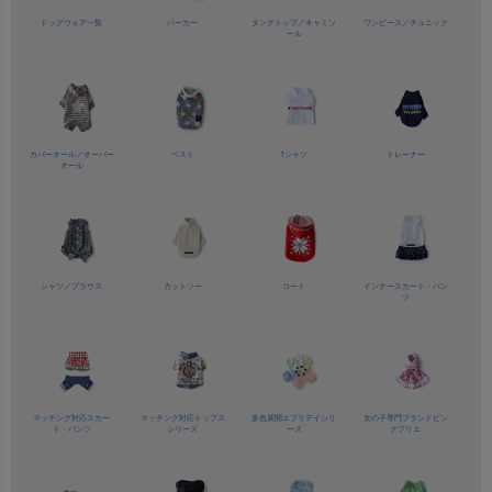
ドッグウェア一覧
パーカー
タンクトップ／
キャミソ
ワンピース／
チュニック
ール
カバーオール／
オーバー
ベスト
Tシャツ
トレーナー
オール
シャツ／
ブラウス
カットソー
コート
インナースカート・パン
ツ
マッチング対応
スカー
マッチング対応
トップス
多色展開
エブリデイシリ
女の子専門ブランド
ピン
ト・パンツ
シリーズ
ーズ
クプリエ