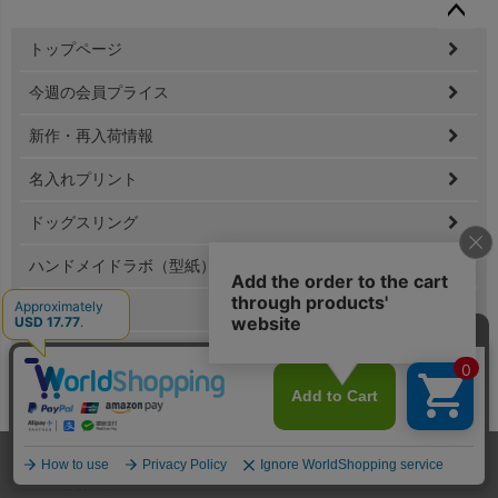
ペー
トップページ
ジト
ップ
今週の会員プライス
へ
新作・再入荷情報
名入れプリント
ドッグスリング
ハンドメイドラボ（型紙）
ログイン
会員登録
メールマガジン
ご利用ガイド
ホーム
メンバー
犬服
ドッグスリング
型紙
送料とお支払い方法について