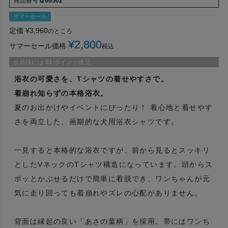
商品番号
I260502
サマーセール
定価
¥
3,960
のところ
¥
2,800
サマーセール価格
税込
会員様には
51
ポイント進呈
浴衣の可愛さを、Tシャツの着せやすさで。
着崩れ知らずの本格浴衣。
夏のお出かけやイベントにぴったり！ 着心地と着せやす
さを両立した、画期的な犬用浴衣シャツです。
一見すると本格的な浴衣ですが、前から見るとスッキリ
としたVネックのTシャツ構造になっています。頭からス
ポッとかぶせるだけで簡単に着脱でき、ワンちゃんが元
気に走り回っても着崩れやズレの心配がありません。
背面は縁起の良い「あさの葉柄」を採用。帯にはワンち