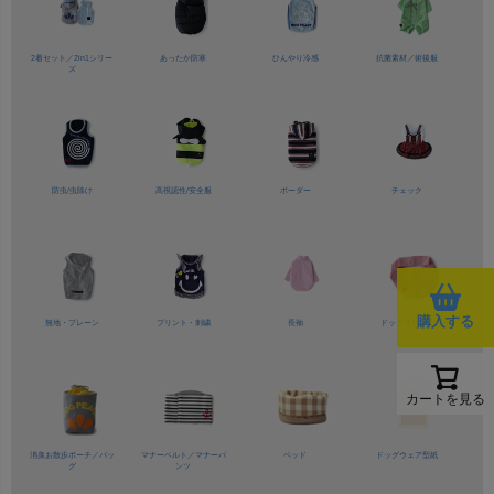
2着セット／
2in1シリー
あったか防寒
ひんやり冷感
抗菌素材／
術後服
ズ
防虫/虫除け
高視認性/
安全服
ボーダー
チェック
購入する
無地・プレーン
プリント・刺繍
長袖
ドッグスリング
カートを見る
消臭お散歩ポーチ／バッ
マナーベルト／
マナーパ
ベッド
ドッグウェア型紙
グ
ンツ