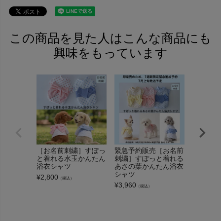
この商品を見た人はこんな商品にも
興味をもっています
［お名前刺繍］すぽっ
緊急予約販売［お名前
リップル
と着れる水玉かんたん
刺繍］すぽっと着れる
チ甚平
浴衣シャツ
あさの葉かんたん浴衣
¥
2,500
（
シャツ
¥
2,800
（税込）
¥
3,960
（税込）