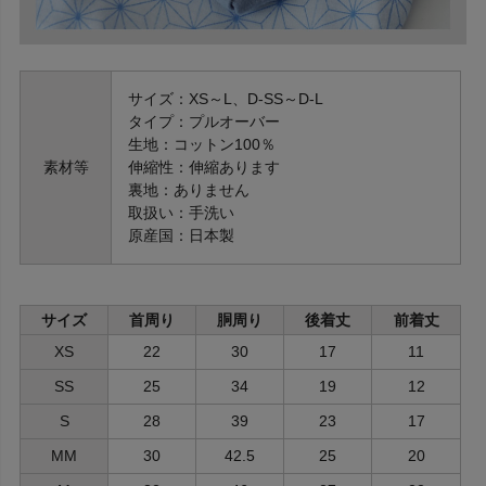
サイズ：XS～L、D-SS～D-L
タイプ：プルオーバー
生地：コットン100％
素材等
伸縮性：伸縮あります
裏地：ありません
取扱い：手洗い
原産国：日本製
サイズ
首周り
胴周り
後着丈
前着丈
XS
22
30
17
11
SS
25
34
19
12
S
28
39
23
17
MM
30
42.5
25
20