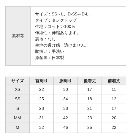
サイズ：SS～L、D-SS～D-L
タイプ：タンクトップ
生地：コットン100％
伸縮性：伸縮あります。
素材等
裏地：なし
生地の透け感：透けません。
取扱い：手洗い
原産国：日本製
サイズ
首周り
胴周り
後着丈
前着丈
XS
22
30
17
11
SS
25
34
18
12
S
28
38
21
17
MM
31
42
23
20
M
32
46
25
22