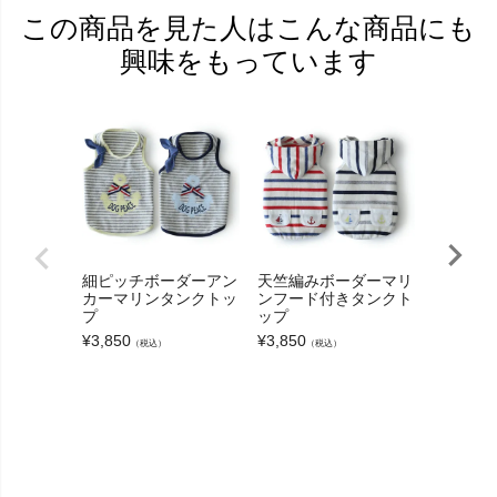
この商品を見た人はこんな商品にも
興味をもっています
細ピッチボーダーアン
天竺編みボーダーマリ
[お名前
カーマリンタンクトッ
ンフード付きタンクト
ーブーク
プ
ップ
ーニット
¥
3,850
¥
3,850
¥
3,300
（税込）
（税込）
（