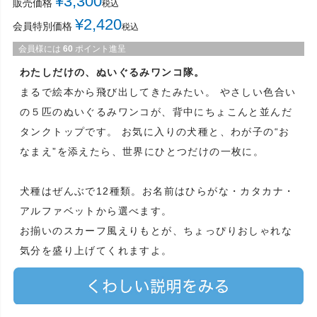
¥
3,300
販売価格
税込
¥
2,420
会員特別価格
税込
会員様には
60
ポイント進呈
わたしだけの、ぬいぐるみワンコ隊。
まるで絵本から飛び出してきたみたい。 やさしい色合い
の５匹のぬいぐるみワンコが、背中にちょこんと並んだ
タンクトップです。 お気に入りの犬種と、わが子の“お
なまえ”を添えたら、世界にひとつだけの一枚に。
犬種はぜんぶで12種類。お名前はひらがな・カタカナ・
アルファベットから選べます。
お揃いのスカーフ風えりもとが、ちょっぴりおしゃれな
気分を盛り上げてくれますよ。