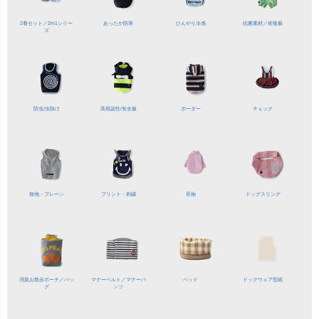
2着セット／
2in1シリー
あったか防寒
ひんやり冷感
抗菌素材／
術後服
ズ
防虫/虫除け
高視認性/
安全服
ボーダー
チェック
無地・プレーン
プリント・刺繍
長袖
ドッグスリング
消臭お散歩ポーチ／バッ
マナーベルト／
マナーパ
ベッド
ドッグウェア型紙
グ
ンツ