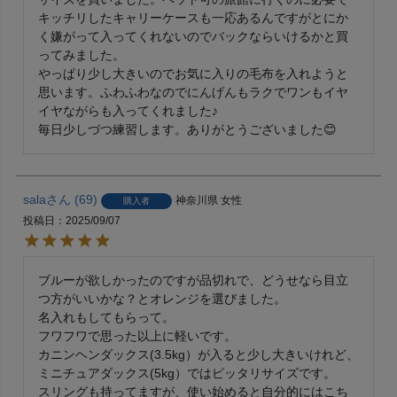
キッチリしたキャリーケースも一応あるんですがとにか
く嫌がって入ってくれないのでバックならいけるかと買
ってみました。

やっぱり少し大きいのでお気に入りの毛布を入れようと
思います。ふわふわなのでにんげんもラクでワンもイヤ
イヤながらも入ってくれました♪

毎日少しづつ練習します。ありがとうございました😊
sala
69
神奈川県
女性
購入者
投稿日
2025/09/07
ブルーが欲しかったのですが品切れで、どうせなら目立
つ方がいいかな？とオレンジを選びました。

名入れもしてもらって。

フワフワで思った以上に軽いです。

カニンヘンダックス(3.5kg）が入ると少し大きいけれど、
ミニチュアダックス(5kg）ではピッタリサイズです。

スリングも持ってますが、使い始めると自分的にはこち