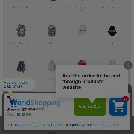
ドッグウェア一覧
パーカー
タンクトップ／
キャミソ
ワンピース／
チュニック
ール
カバーオール／
オーバー
ベスト
Tシャツ
トレーナー
オール
シャツ／
ブラウス
カットソー
コート
インナースカート・パン
ツ
マッチング対応
スカー
マッチング対応
トップス
多色展開
エブリデイシリ
女の子専門ブランド
ピン
ト・パンツ
シリーズ
ーズ
クプリエ
ホーム
メンバー
犬服
ドッグスリング
型紙