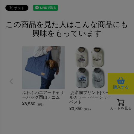
この商品を見た人はこんな商品にも
興味をもっています
ナチュラ
シンメト
購入する
カート【
ふわふわエアーキャリ
[お名前プリント]ペー
タイル対
ーバッグ岡山デニム
ルカラー・ベーシック
¥
550
（税込
ベスト
¥
8,580
（税込）
¥
3,850
カートを見る
（税込）