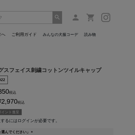
方へ
ご利用ガイド
みんなの犬服コーデ
読み物
グスフェイス刺繍コットンツイルキャップ
022
850
税込
¥
2,970
税込
ポイント進呈
入するにはログインが必要です。
を選んでください」