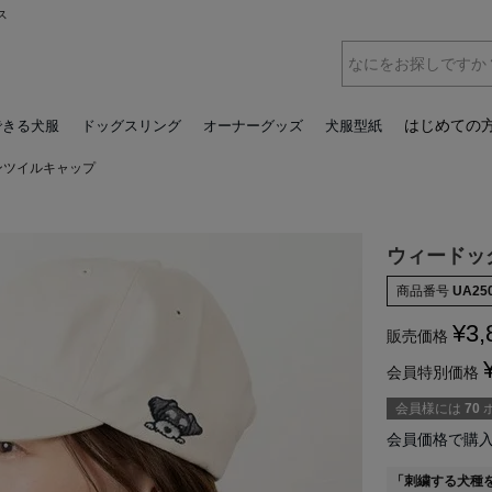
ス
はじめての
できる犬服
ドッグスリング
オーナーグッズ
犬服型紙
ンツイルキャップ
ウィードッ
商品番号
UA25
¥
3,
販売価格
会員特別価格
会員様には
70
会員価格で購
「刺繍する犬種