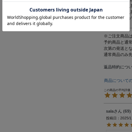
商品が入
商品の入
再入荷の
※ご注文商品
予約商品と通
次第の発送と
通常商品のみ
返品特約につ
商品について
sala
69
投稿日
2025/1