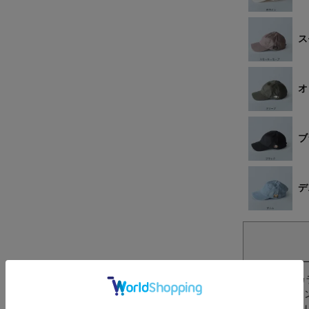
ス
オ
ブ
デ
商品のカ
せ」ボタ
ールアド