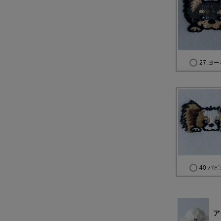
27.ヨ
40.パ
ア