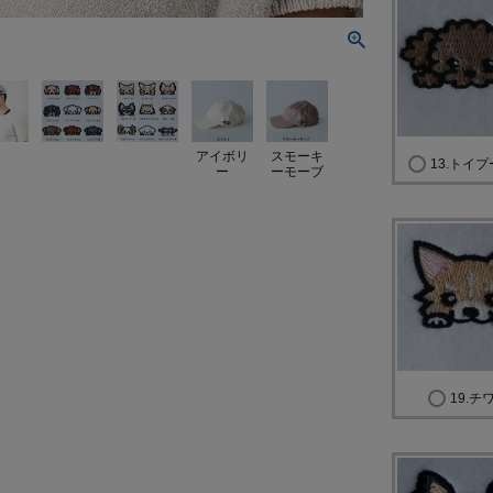
アイボリ
スモーキ
13.トイ
ー
ーモーブ
19.チ