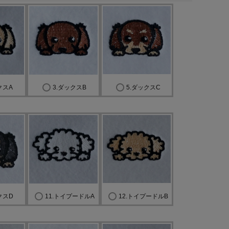
(
必
須
)
クスA
3.ダックスB
5.ダックスC
クスD
11.トイプードルA
12.トイプードルB