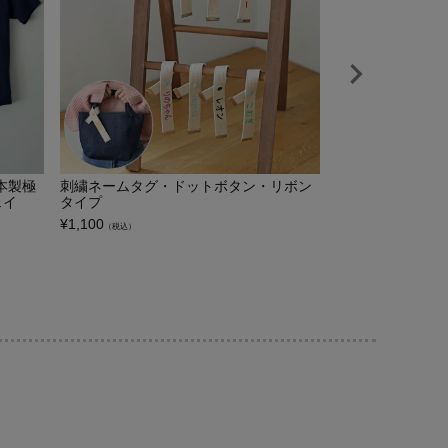
本製極
刺繍ネームタグ・ドットボタン・リボン
刺繍ネーム・ニッ
ェイ
タイプ
¥
1,760
（税込）
¥
1,100
（税込）