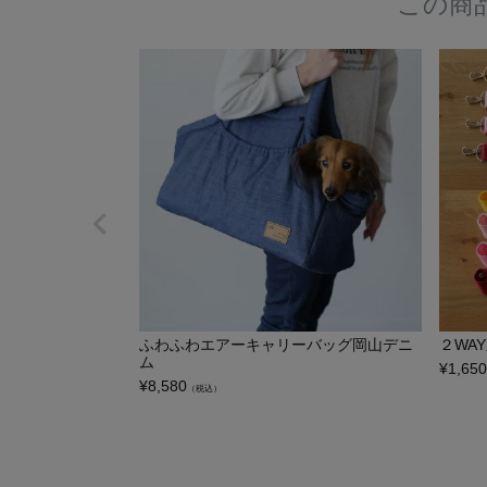
この商
ふわふわエアーキャリーバッグ岡山デニ
２WA
ム
¥
1,650
¥
8,580
（税込）