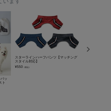
ています
スターラインハーフパンツ【マッチング
スタイル対応】
¥
550
（税込）
ーバッ
エブリデフリース
スト
¥
3,080
（税込）