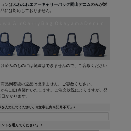
ションは
ふわふわエアーキャリーバッグ岡山デニム
のみが対
商品には対応しておりません。
届け済みのものには刺繍はできませんので、ご容赦ください
、商品到着後の返品は出来ません。ご容赦ください。
から1点1点製作いたします。ご注文状況によりますが、発
業日かかります。
字を入力してください。8文字以内※記号不可」
(
必
須
ォントを選んでください」
)