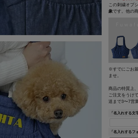
この刺繍オプ
象
です。他の
※すでにごお
ませ。
商品の特質上
ご注文をうけて
送まで3〜7営
「名入れする文
「名入れするフ