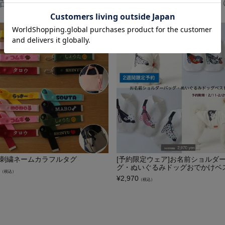
品を見た人は、こんな商品にも興味をもっ
Y刺繍ネームカラフルタグ
[予約限定ウェア]お名前ショルダ
グ・ぬいぐるみドッグおでかけベ
（税込）
¥
2,970
（税込）