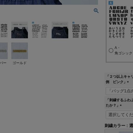
A・
角ゴシック
バー
ゴールド
「２つ以上キャ
例 ピンク」
(
必
須
「刺繍するふわ
)
たか？」
(
必
須
刺繍カラー
)