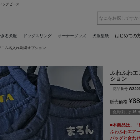
ドッグピース
はじめての
できる犬服
ドッグスリング
オーナーグッズ
犬服型紙
デニム名入れ刺繍オプション
ふわふわエ
ション
商品番号
W240
¥
88
販売価格
会員様には
16
■本商品は、「
ふわふわエア
バッグと合わ