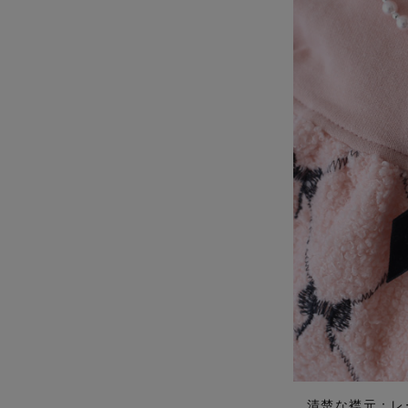
清楚な襟元：レ