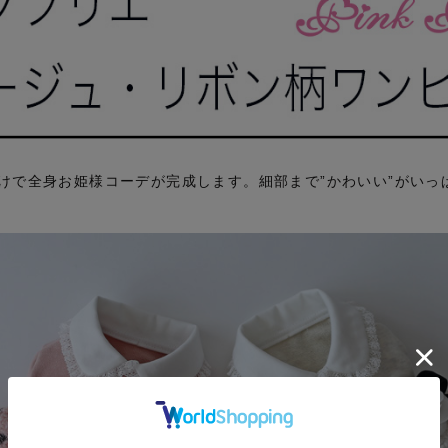
けで全身お姫様コーデが完成します。細部まで”かわいい”がいっ