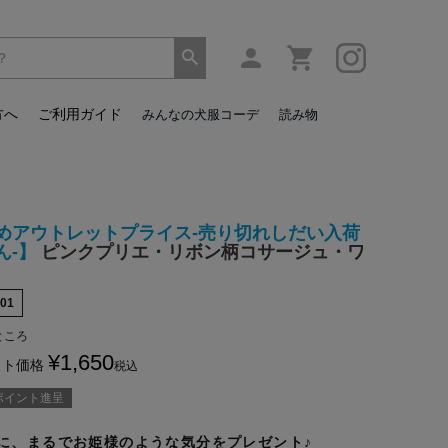
方へ
ご利用ガイド
みんなの犬服コーデ
読み物
めアウトレットプライス-売り切れしだい入荷
ん-】
ピンクプリエ・リボン柄コサージュ・ワ
01
ところ
¥
1,650
ット価格
税込
ポイント進呈
に、まるでお姫様のような気分をプレゼント♪