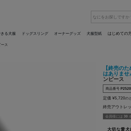
はじめての
できる犬服
ドッグスリング
オーナーグッズ
犬服型紙
ピース
【終売のた
はありませ
ンピース
商品番号
P2520
定価
¥
5,720
の
終売アウトレ
会員様には
30
大切な愛犬