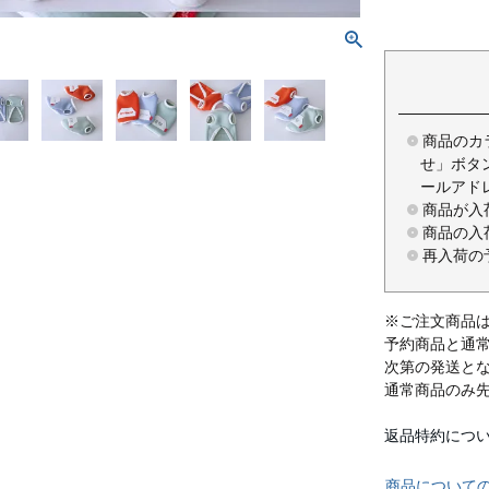
商品のカ
せ」ボタ
ールアド
商品が入
商品の入
再入荷の
※ご注文商品
予約商品と通
次第の発送と
通常商品のみ
返品特約につ
商品について