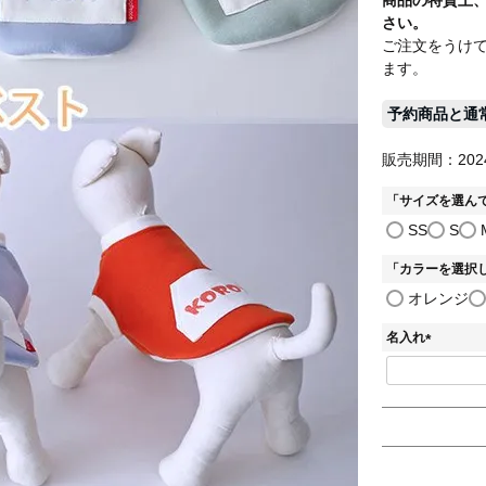
さい。
ご注文をうけて
ます。
予約商品と通
販売期間：2024/0
「サイズを選ん
SS
S
「カラーを選択
オレンジ
名入れ
(
必
須
)