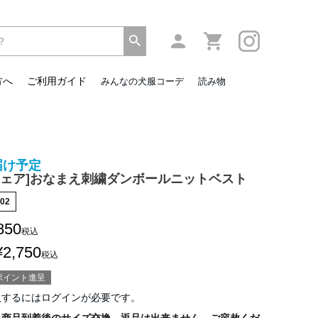
方へ
ご利用ガイド
みんなの犬服コーデ
読み物
届け予定
ウェア]おなまえ刺繍ダンボールニットベスト
02
850
税込
¥
2,750
税込
ポイント進呈
入するにはログインが必要です。
、商品到着後のサイズ交換、返品は出来ません。ご容赦くだ