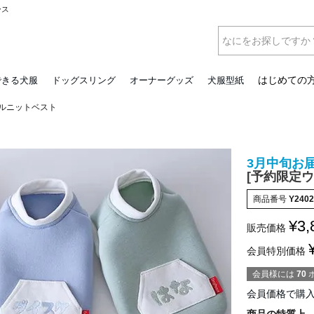
ース
はじめての
できる犬服
ドッグスリング
オーナーグッズ
犬服型紙
ールニットベスト
3月中旬お
[予約限定
商品番号
Y2402
¥
3,
販売価格
会員特別価格
会員様には
70
会員価格で購
商品の特質上