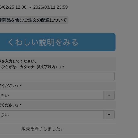
/25 12:00 ～ 2026/03/11 23:59
常商品を含むご注文の配送について
字を入力してください。
、ひらがな、カタカナ（8文字以内）」
(
必
須
でください」
)
(
必
須
でください」
)
(
必
須
販売を終了しました。
)