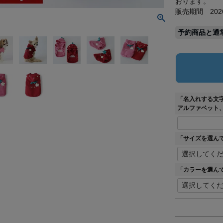
おります。
販売期間 2026/02
予約商品と通
「名入れする文
アルファベット
「サイズを選ん
「カラーを選ん