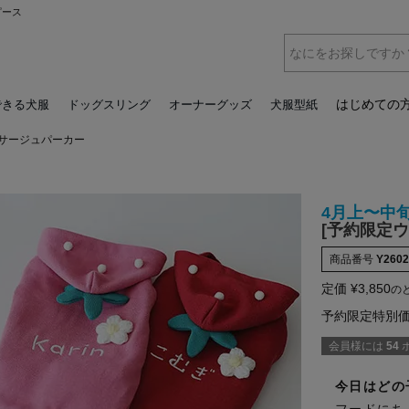
ピース
はじめての
できる犬服
ドッグスリング
オーナーグッズ
犬服型紙
コサージュパーカー
4月上〜中
[予約限定
商品番号
Y2602
定価
¥
3,850
の
予約限定特別
会員様には
54
今日はどの
フードにち