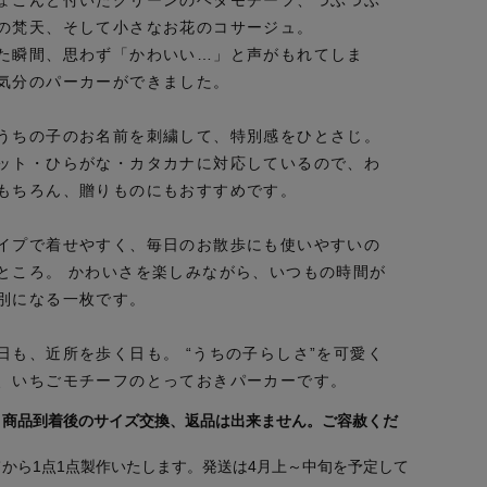
の梵天、そして小さなお花のコサージュ。
た瞬間、思わず「かわいい…」と声がもれてしま
気分のパーカーができました。
うちの子のお名前を刺繍して、特別感をひとさじ。
ット・ひらがな・カタカナに対応しているので、わ
もちろん、贈りものにもおすすめです。
イプで着せやすく、毎日のお散歩にも使いやすいの
ところ。 かわいさを楽しみながら、いつもの時間が
別になる一枚です。
日も、近所を歩く日も。 “うちの子らしさ”を可愛く
、いちごモチーフのとっておきパーカーです。
、商品到着後のサイズ交換、返品は出来ません。ご容赦くだ
から1点1点製作いたします。発送は4月上～中旬を予定して