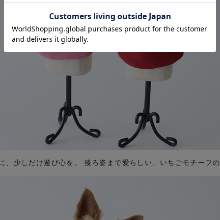
に、少しだけ遊び心を。 後ろ姿まで愛らしい、いちごモチーフ