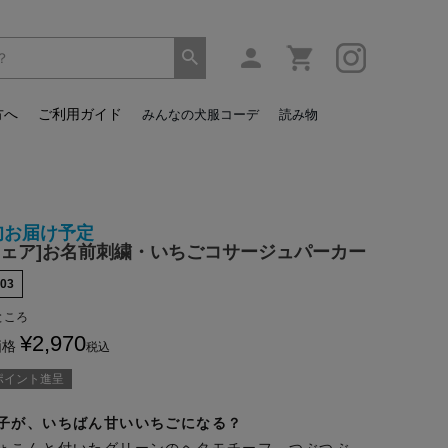
方へ
ご利用ガイド
みんなの犬服コーデ
読み物
旬お届け予定
ウェア]お名前刺繍・いちごコサージュパーカー
03
ところ
¥
2,970
価格
税込
ポイント進呈
子が、いちばん甘いいちごになる？
ょこんと付いたグリーンのヘタモチーフ、つぶつぶ