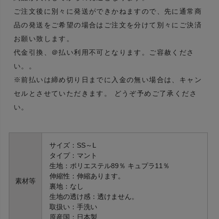
ご注文後に別々に発送ができかねますので、先に通常商
品の発送をご希望の場合はご注文を分けて別々にご決済
お願い致します。
代金引換、＠払い利用不可となります。ご容赦くださ
い。。
※前払いは締め切り日までに入金の無い場合は、キャン
セルとさせていただきます。 どうぞ予めご了承くださ
い。
サイズ：SS～L
タイプ：マント
生地：ポリエステル89％ キュプラ11％
伸縮性：伸縮あります。
素材等
裏地：なし
生地の透け感：透けません。
取扱い：手洗い
原産国：日本製