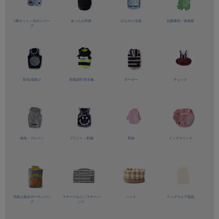
2着セット／
2in1シリー
あったか防寒
ひんやり冷感
抗菌素材／
術後服
ズ
防虫/虫除け
高視認性/
安全服
ボーダー
チェック
無地・プレーン
プリント・刺繍
長袖
ドッグスリング
消臭お散歩ポーチ／バッ
マナーベルト／
マナーパ
ベッド
ドッグウェア型紙
グ
ンツ