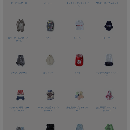
ドッグウェア一覧
パーカー
タンクトップ／
キャミソ
ワンピース／
チュニック
ール
カバーオール／
オーバー
ベスト
Tシャツ
トレーナー
オール
シャツ／
ブラウス
カットソー
コート
インナースカート・パン
ツ
マッチング対応
スカー
マッチング対応
トップス
多色展開
エブリデイシリ
女の子専門ブランド
ピン
ト・パンツ
シリーズ
ーズ
クプリエ