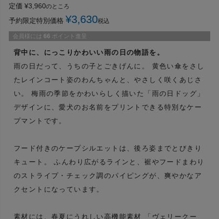
定価
¥
3,960
のところ
¥
3,630
予約限定特別価格
税込
会員様には
66
ポイント進呈
背中に、にっこりかわいい雨の日の物語を。
雨の日だって、うちの子とごきげんに。 黄色い傘をさし
たレインコート姿のわんちゃんと、やさしく咲くあじさ
い。 梅雨の季節をかわいらしく描いた「雨の日ドッグ」
デザインに、愛犬のお名前をプリントできる特別なケー
プマントです。
フード付きのケープシルエットは、後ろ姿までとびきり
キュート。 ふんわり広がるラインと、裾やフードまわり
のストライプ・チェック調のパイピングが、爽やかなア
クセントになっています。
素材には、春夏にうれしい高機能素材 「ヴェリークー