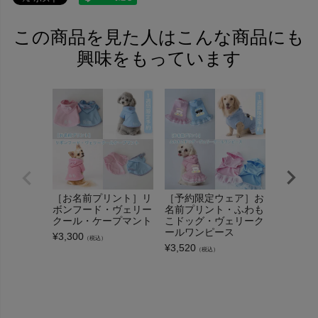
この商品を見た人はこんな商品にも
興味をもっています
［お名前プリント］リ
［予約限定ウェア］お
［予約限
ボンフード・ヴェリー
名前プリント・ふわも
名前プリ
クール・ケープマント
こドッグ・ヴェリーク
レットレ
ールワンピース
ヴェリー
¥
3,300
（税込）
ース
¥
3,520
（税込）
¥
3,520
（