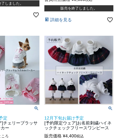
終了しました。
販売を終了しました。
詳細を見る
予定
12月下旬お届け予定
ア]チェリーブラッサ
[予約限定ウェア]お名前刺繍ハイネ
ーカー
ックチェックフリースワンピース
販売価格
¥
4,400
ところ
税込