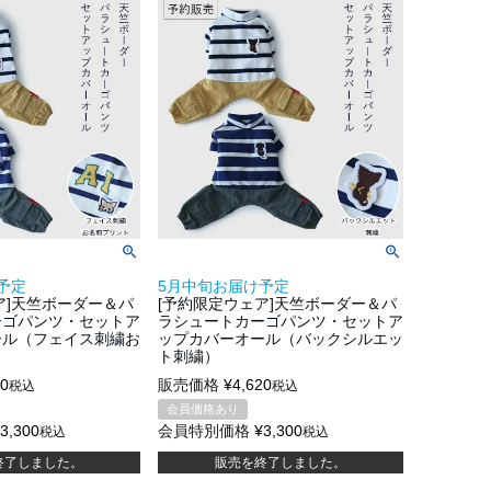
予定
5月中旬お届け予定
ア]天竺ボーダー＆パ
[予約限定ウェア]天竺ボーダー＆パ
ーゴパンツ・セットア
ラシュートカーゴパンツ・セットア
ール（フェイス刺繍お
ップカバーオール（バックシルエッ
）
ト刺繍）
20
販売価格
¥
4,620
税込
税込
会員価格あり
3,300
会員特別価格
¥
3,300
税込
税込
終了しました。
販売を終了しました。