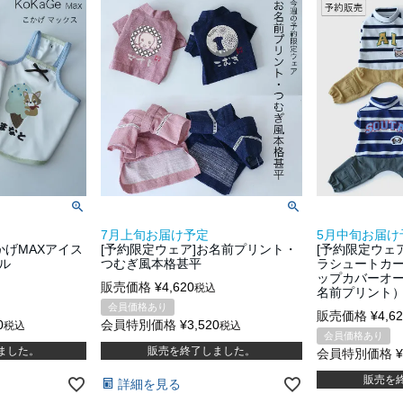
7月上旬お届け予定
5月中旬お届け
かげMAXアイス
[予約限定ウェア]お名前プリント・
[予約限定ウェ
ル
つむぎ風本格甚平
ラシュートカ
ップカバーオ
販売価格
¥
4,620
税込
名前プリント
会員価格あり
販売価格
¥
4,6
0
会員特別価格
¥
3,520
税込
税込
会員価格あり
ました。
販売を終了しました。
会員特別価格
¥
販売を
詳細を見る