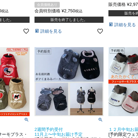
販売価格
¥
2,9
会員価格あり
0
会員特別価格
¥
2,750
税込
税込
販売を
ました。
販売を終了しました。
詳細を見る
詳細を見る
2週間予約受付
１２月中旬お
ルサーモプラス・
11月上〜中旬お届け予定
[予約限定ウェ