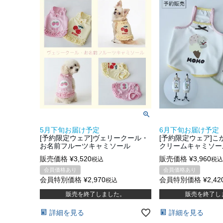
5月下旬お届け予定
6月下旬お届け予定
[予約限定ウェア]ヴェリークール・
[予約限定ウェア]こ
お名前フルーツキャミソール
クリームキャミソー
販売価格
¥
3,520
販売価格
¥
3,960
税込
税込
会員価格あり
会員価格あり
会員特別価格
¥
2,970
会員特別価格
¥
2,42
税込
販売を終了しました。
販売を終了し
詳細を見る
詳細を見る