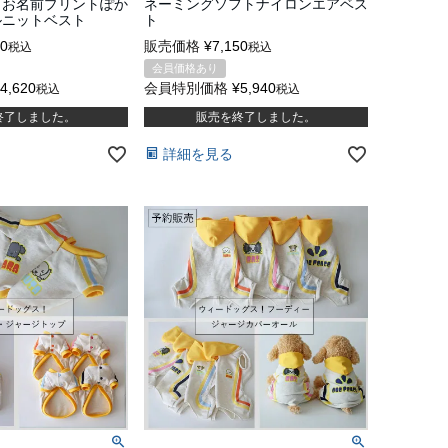
りお名前プリントぽか
ネーミングソフトナイロンエアベス
ルニットベスト
ト
00
販売価格
¥
7,150
税込
税込
会員価格あり
4,620
会員特別価格
¥
5,940
税込
税込
終了しました。
販売を終了しました。
詳細を見る