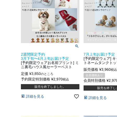
2週間限定予約
7月上旬お届け予定
3月下旬〜4月上旬お届け予定
[予約限定ウェア] 
[予約限定ウェアお名前プリント] ミ
トネームタンクトッ
ニ裏毛ハウス風セーラーベスト
販売価格
¥
3,960
税込
定価
¥
3,850
のところ
会員価格あり
予約限定特別価格
¥
2,970
税込
会員特別価格
¥
2,97
販売を終了しました。
販売を終了し
詳細を見る
詳細を見る