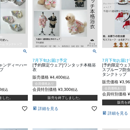
7月下旬お届け予定
7月下旬お届け
キャンディーハー
[予約限定ウェア]ワンタッチ本格浴
[予約限定ウェ
プ
衣
スプルーフ防
タンクトップ
販売価格
¥
4,400
税込
販売価格
¥
3,9
会員価格あり
会員価格あり
0
会員特別価格
¥
3,300
税込
税込
会員特別価格
¥
ました。
販売を終了しました。
販売を
詳細を見る
詳細を見る