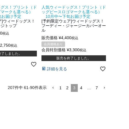
ッグス！プリント（ド
人気ウィードッグス！プリント（ド
ゴマークも選べる）
ッグピースロゴマークも選べる）
旬お届け予定
10月中〜下旬お届け予定
ア]ウィードッグス！
[予約限定ウェア]ウィードッグス！
ージトップ
フーディー・ジャージーカバーオー
ル
50
税込
販売価格
¥
4,400
税込
会員価格あり
2,750
税込
会員特別価格
¥
3,300
税込
終了しました。
販売を終了しました。
詳細を見る
207
件中
61
-
90
件表示
1
2
3
4
…
7