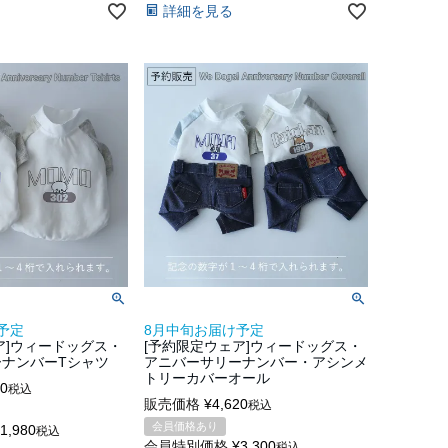
詳細を見る
予定
8月中旬お届け予定
ア]ウィードッグス・
[予約限定ウェア]ウィードッグス・
ナンバーTシャツ
アニバーサリーナンバー・アシンメ
トリーカバーオール
00
税込
販売価格
¥
4,620
税込
会員価格あり
1,980
税込
会員特別価格
¥
3,300
税込