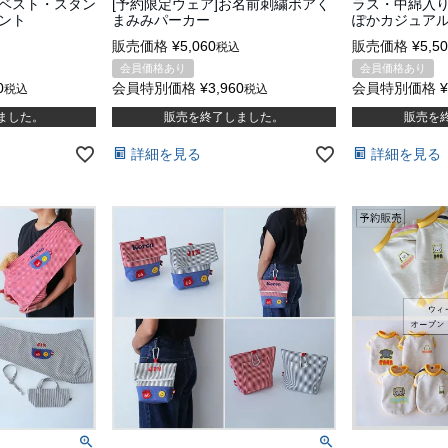
ベスト・スタン
[予約限定ウェア]お名前刺繍ボアく
ラス・中綿入
ント
まみみパーカー
ぽかカジュア
販売価格
¥
5,060
販売価格
¥
5,5
税込
会員価格あり
会員価格あり
0
会員特別価格
¥
3,960
会員特別価格
¥
税込
税込
ました。
販売を終了しました。
販売を
詳細を見る
詳細を見る