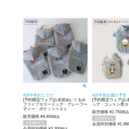
4月中旬おとどけ
4月中旬お届け予定
[予約限定ウェア]お名前ぬいぐるみ
[予約限定ウェア]
ファイブカラードッグ・グレーフー
ッグ・コットン杢カ
ディー・ポケットベスト
販売価格
¥
2,750
税込
販売価格
¥
4,400
税込
会員価格あり
会員価格あり
会員特別価格
¥
1,98
会員特別価格
¥
3,300
税込