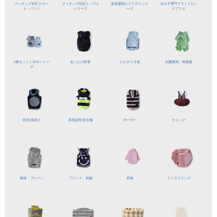
マッチング対応
スカー
マッチング対応
トップス
多色展開
エブリデイシリ
女の子専門ブランド
ピン
ト・パンツ
シリーズ
ーズ
クプリエ
2着セット／
2in1シリー
あったか防寒
ひんやり冷感
抗菌素材／
術後服
ズ
防虫/虫除け
高視認性/
安全服
ボーダー
チェック
無地・プレーン
プリント・刺繍
長袖
ドッグスリング