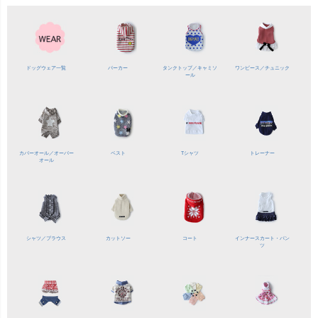
ドッグウェア一覧
パーカー
タンクトップ／
キャミソ
ワンピース／
チュニック
ール
カバーオール／
オーバー
ベスト
Tシャツ
トレーナー
オール
シャツ／
ブラウス
カットソー
コート
インナースカート・パン
ツ