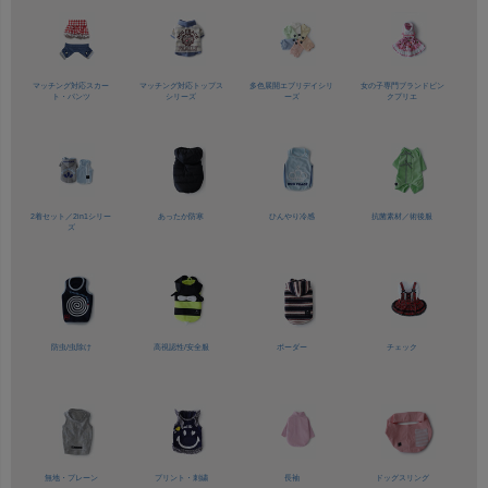
マッチング対応
スカー
マッチング対応
トップス
多色展開
エブリデイシリ
女の子専門ブランド
ピン
ト・パンツ
シリーズ
ーズ
クプリエ
2着セット／
2in1シリー
あったか防寒
ひんやり冷感
抗菌素材／
術後服
ズ
防虫/虫除け
高視認性/
安全服
ボーダー
チェック
無地・プレーン
プリント・刺繍
長袖
ドッグスリング