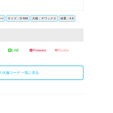
ー/
サイズ：D-MM
犬種：チワックス
体重：4.9
LINE
Pinterest
Pocket
の犬服コーデ 一覧に戻る