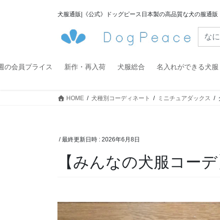
コ
ナ
犬服通販|《公式》ドッグピース日本製の高品質な犬の服通販
ン
ビ
テ
ゲ
ン
ー
ツ
シ
へ
ョ
週の会員プライス
新作・再入荷
犬服総合
名入れができる犬服
ス
ン
キ
に
HOME
犬種別コーディネート
ミニチュアダックス
ッ
移
プ
動
/ 最終更新日時 :
2026年6月8日
【みんなの犬服コーデ