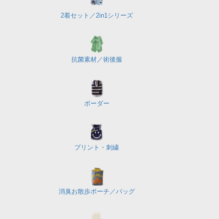
2着セット／
2in1シリーズ
抗菌素材／
術後服
ボーダー
プリント・刺繍
消臭お散歩ポーチ／バッグ