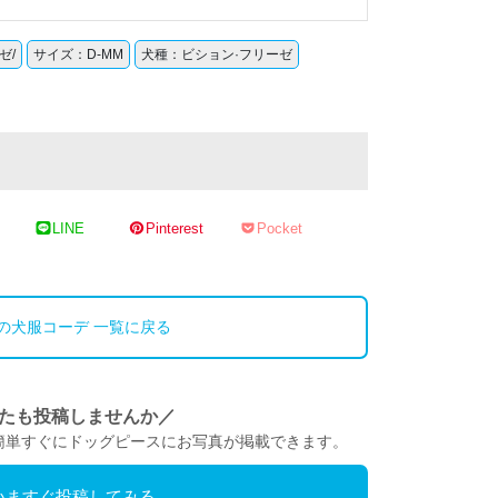
ゼ/
サイズ：D-MM
犬種：ビション·フリーゼ
LINE
Pinterest
Pocket
の犬服コーデ 一覧に戻る
たも投稿しませんか／
簡単すぐにドッグピースにお写真が掲載できます。
いますぐ投稿してみる