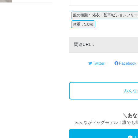
服の種類： 浴衣・甚平/ビションフリー
体重：5.0kg
関連URL：
Twitter
Facebook
みんな
＼あな
みんながドッグモデル！誰でも