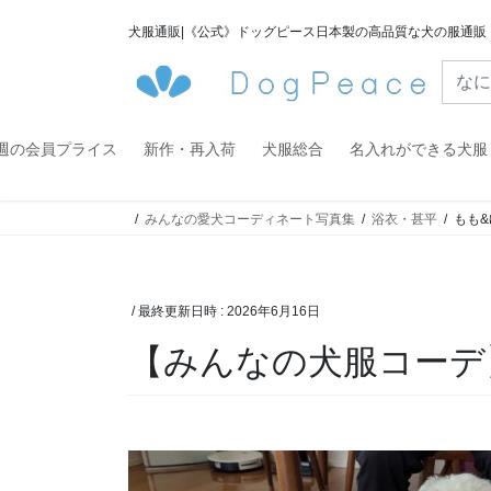
コ
ナ
犬服通販|《公式》ドッグピース日本製の高品質な犬の服通販
ン
ビ
テ
ゲ
ン
ー
ツ
シ
へ
ョ
週の会員プライス
新作・再入荷
犬服総合
名入れができる犬服
ス
ン
キ
に
みんなの愛犬コーディネート写真集
浴衣・甚平
もも&
ッ
移
プ
動
/ 最終更新日時 :
2026年6月16日
【みんなの犬服コーデ