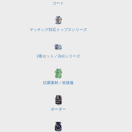
コート
マッチング対応
トップスシリーズ
2着セット／
2in1シリーズ
抗菌素材／
術後服
ボーダー