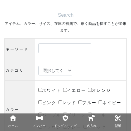
Search
アイテム、カラー、サイズ、在庫の有無で、細く商品を探すことが出来
ます。
キーワード
カテゴリ
ホワイト
イエロー
オレンジ
ピンク
レッド
ブルー
ネイビー
カラー
パープル
グリーン
カーキ
ホーム
メンバー
ドッグスリング
名入れ
型紙
ブラウン
グレー
ブラック