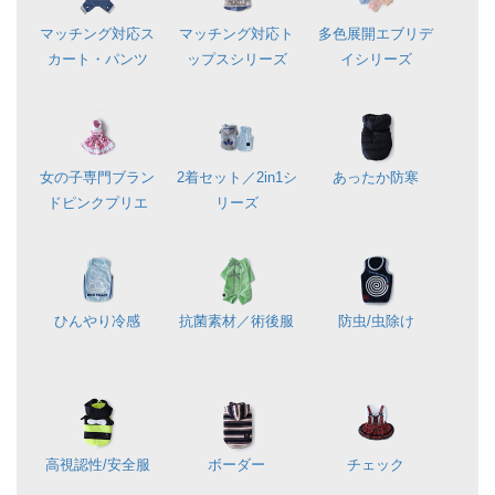
マッチング対応
ス
マッチング対応
ト
多色展開
エブリデ
カート・パンツ
ップスシリーズ
イシリーズ
女の子専門ブラン
2着セット／
2in1シ
あったか防寒
ド
ピンクプリエ
リーズ
ひんやり冷感
抗菌素材／
術後服
防虫/虫除け
高視認性/
安全服
ボーダー
チェック