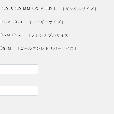
S
D-S
D-MM
D-M
D-L
［ダックスサイズ］
C-M
C-L
［コーギーサイズ］
F-M
F-L
［フレンチブルサイズ］
G-M
［ゴールデンレトリバーサイズ］