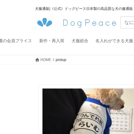
コ
ナ
犬服通販|《公式》ドッグピース日本製の高品質な犬の服通販
ン
ビ
テ
ゲ
ン
ー
ツ
シ
へ
ョ
週の会員プライス
新作・再入荷
犬服総合
名入れができる犬服
ス
ン
キ
に
HOME
pickup
ッ
移
プ
動