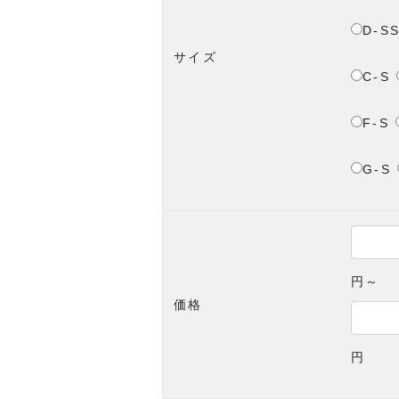
D-S
サイズ
C-S
F-S
G-S
円～
価格
円