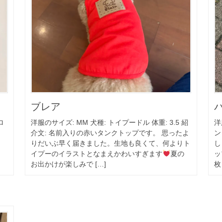
ブレア
ロ
洋服のサイズ: MM 犬種: トイプードル 体重: 3.5 紹
洋
介文: 名前入りの赤いタンクトップです。 思ったよ
ン
りだいぶ早く届きました。生地も良くて、何よりト
し
イプーのイラストとなまえかわいすぎます
夏の
ッ
お出かけが楽しみで […]
枚