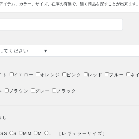
アイテム、カラー、サイズ、在庫の有無で、細く商品を探すことが出来ます
イト
イエロー
オレンジ
ピンク
レッド
ブルー
ネ
キ
ブラウン
グレー
ブラック
なし
SS
S
MM
M
L
［レギュラーサイズ］