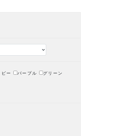
。
イビー
パープル
グリーン