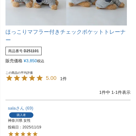
ほっこりマフラー付きチェックポケットトレーナ
ー
商品番号
D251101
販売価格
¥
3,850
税込
5.00
1
1
件中
1
-
1
件表示
sala
69
購入者
神奈川県
女性
投稿日
2025/11/19