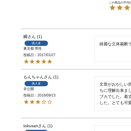
瞬
1
購入者
綺麗な立体裁断
東京都
男性
投稿日
2017/01/27
もんちゃん
1
購入者
文章がおかしい
非公開
ちに理解出来ま
投稿日
2016/09/13
ブカでした。着
した。とても可
tokusan
1