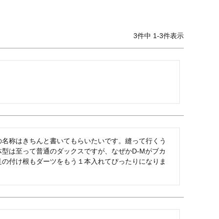
3
件中
1
-
3
件表示
の名称はきちんと書いてもらいたいです。縫って行くう
型は至って普通のダックスですが、なぜかD-Mがブカ
足の付け根もダーツをもう１本入れてぴったりになりま