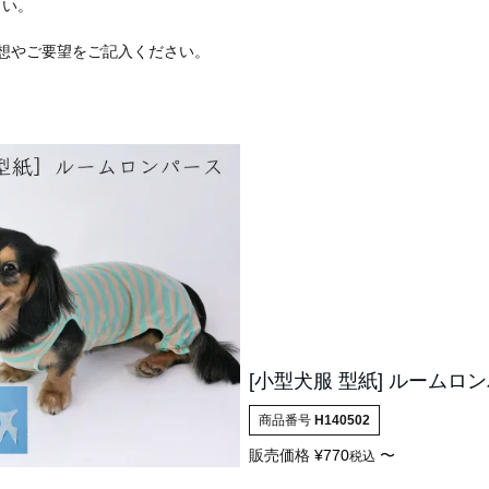
さい。
想やご要望をご記入ください。
[小型犬服 型紙] ルームロ
商品番号
H140502
販売価格
¥
770
〜
税込