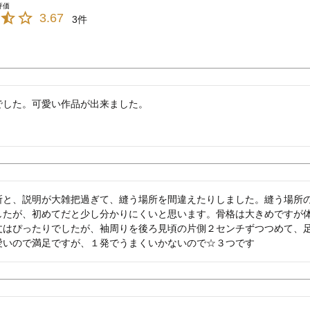
3.67
3
でした。可愛い作品が出来ました。
所と、説明が大雑把過ぎて、縫う場所を間違えたりしました。縫う場所
したが、初めてだと少し分かりにくいと思います。骨格は大きめですが体
丈はぴったりでしたが、袖周りを後ろ見頃の片側２センチずつつめて、
愛いので満足ですが、１発でうまくいかないので☆３つです