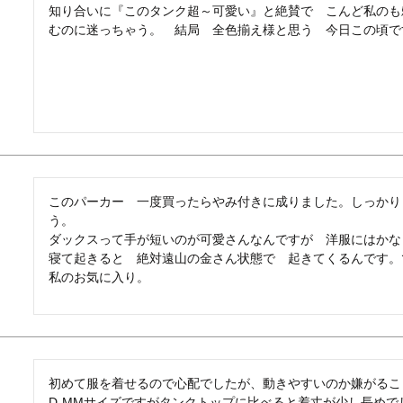
知り合いに『このタンク超～可愛い』と絶賛で　こんど私のも
むのに迷っちゃう。　結局　全色揃え様と思う　今日この頃で
このパーカー　一度買ったらやみ付きに成りました。しっかり
う。

ダックスって手が短いのが可愛さんなんですが　洋服にはかな
寝て起きると　絶対遠山の金さん状態で　起きてくるんです。で
私のお気に入り。
初めて服を着せるので心配でしたが、動きやすいのか嫌がるこ
D-MMサイズですがタンクトップに比べると着丈が少し長め