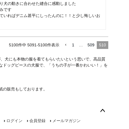
り犬の動きに合わせた縫合に感動しました

です

ていればデニム甚平にしったんのに！！と少し悔しいお
5100
件中
5091
-
5100
件表示
1
…
509
510
が、犬にも本物の服を着てもらいたいという思いで、高品質
なドッグピースの犬服で、「うちの子が一番かわいい！」を
紙の販売もしております。
ペー
ログイン
会員登録
メールマガジン
ジト