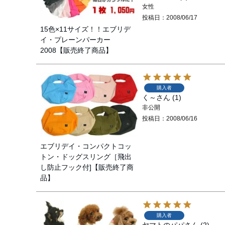
女性
投稿日
2008/06/17
15色×11サイズ！！エブリデ
イ・プレーンパーカー
2008【販売終了商品】
購入者
く～
1
非公開
投稿日
2008/06/16
エブリデイ・コンパクトコッ
トン・ドッグスリング［飛出
し防止フック付]【販売終了商
品】
購入者