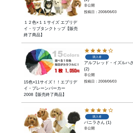
非公開
投稿日
2008/06/03
１２色×１１サイズ エブリデ
イ・リブタンクトップ【販売
終了商品】
購入者
アルフレッド・イズルハ
2
非公開
投稿日
2008/06/03
15色×11サイズ！！エブリデ
イ・プレーンパーカー
2008【販売終了商品】
購入者
バニラ
1
非公開