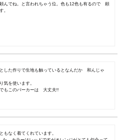
頼んでね。と言われちゃう位。色も12色も有るので　頼
す。
とした作りで生地も触っているとなんだか　和んじゃ
り気を使います。

もこのパーカーは　大丈夫!!

ともなく着てくれています。

でした。カラーはレッドですがオレンジがとても似合って