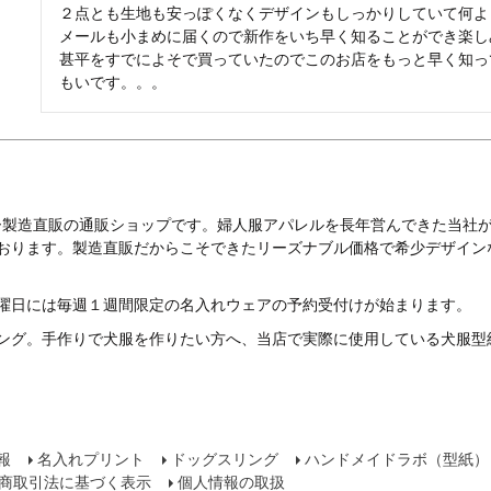
２点とも生地も安っぽくなくデザインもしっかりしていて何よ
メールも小まめに届くので新作をいち早く知ることができ楽しみ
甚平をすでによそで買っていたのでこのお店をもっと早く知っ
もいです。。。
ー製造直販の通販ショップです。婦人服アパレルを長年営んできた当社
ております。製造直販だからこそできたリーズナブル価格で希少デザイン
曜日には毎週１週間限定の名入れウェアの予約受付けが始まります。
ング。手作りで犬服を作りたい方へ、当店で実際に使用している犬服型
報
名入れプリント
ドッグスリング
ハンドメイドラボ（型紙）
商取引法に基づく表示
個人情報の取扱