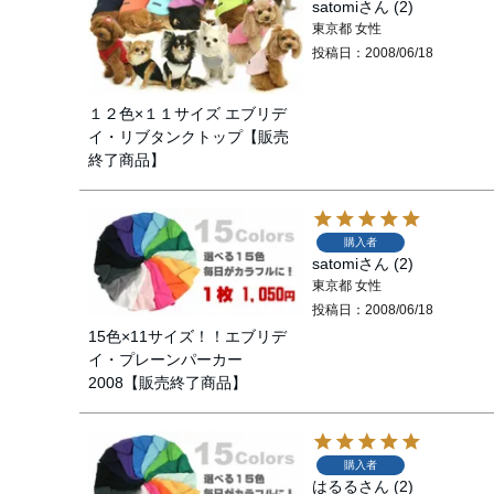
satomi
2
東京都
女性
投稿日
2008/06/18
１２色×１１サイズ エブリデ
イ・リブタンクトップ【販売
終了商品】
購入者
satomi
2
東京都
女性
投稿日
2008/06/18
15色×11サイズ！！エブリデ
イ・プレーンパーカー
2008【販売終了商品】
購入者
はるる
2