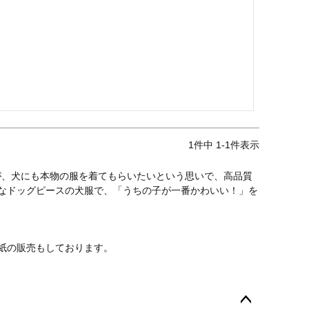
1
件中
1
-
1
件表示
が、犬にも本物の服を着てもらいたいという思いで、高品質
なドッグピースの犬服で、「うちの子が一番かわいい！」を
紙の販売もしております。