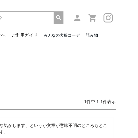
方へ
ご利用ガイド
みんなの犬服コーデ
読み物
1
件中
1
-
1
件表示
な気がします、というか文章が意味不明のところもとこ
す。