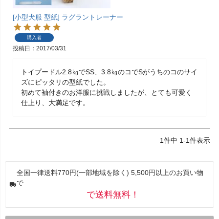
[小型犬服 型紙] ラグラントレーナー
購入者
投稿日
2017/03/31
トイプードル2.8㎏でSS、3.8㎏のコでSがうちのコのサイ
ズにピッタリの型紙でした。

初めて袖付きのお洋服に挑戦しましたが、とても可愛く
仕上り、大満足です。
1
件中
1
-
1
件表示
全国一律送料770円(一部地域を除く) 5,500円以上のお買い物
で
で送料無料！