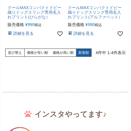
クールMAXコンパクトドビー
クールMAXコンパクトドビー
織りドッグスリング専用名入
織りドッグスリング専用名入
れプリント(ひらがな）
れプリント(アルファベット）
販売価格
¥
990
販売価格
¥
990
税込
税込
詳細を見る
詳細を見る
4
件中
1
-
4
件表示
並び替え
価格が安い順
価格が高い順
新着順
インスタやってます♪