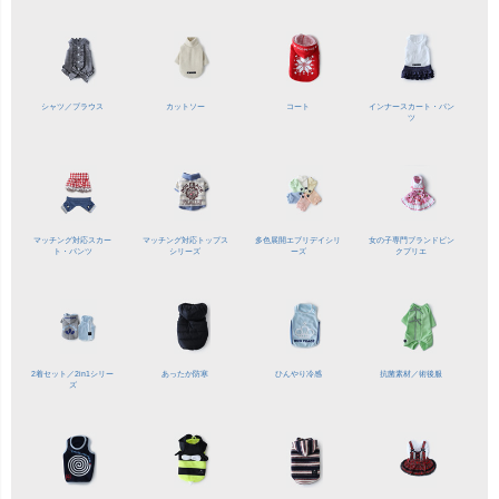
シャツ／
ブラウス
カットソー
コート
インナースカート・パン
ツ
マッチング対応
スカー
マッチング対応
トップス
多色展開
エブリデイシリ
女の子専門ブランド
ピン
ト・パンツ
シリーズ
ーズ
クプリエ
2着セット／
2in1シリー
あったか防寒
ひんやり冷感
抗菌素材／
術後服
ズ