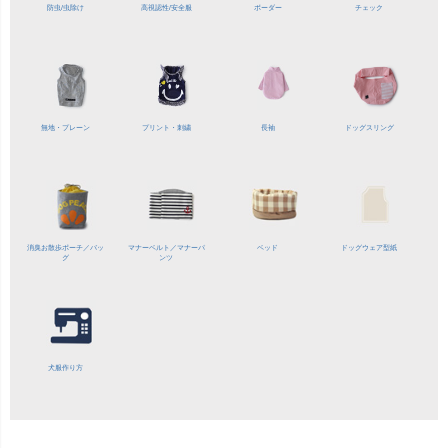
防虫/虫除け
高視認性/
安全服
ボーダー
チェック
無地・プレーン
プリント・刺繍
長袖
ドッグスリング
消臭お散歩ポーチ／バッ
マナーベルト／
マナーパ
ベッド
ドッグウェア型紙
グ
ンツ
犬服作り方