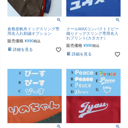
倉敷産帆布ドッグスリング専
クールMAXコンパクトドビー
用名入れ刺繍オプション
織りドッグスリング専用名入
れプリント(カタカナ）
販売価格
¥
990
税込
販売価格
¥
990
税込
詳細を見る
詳細を見る