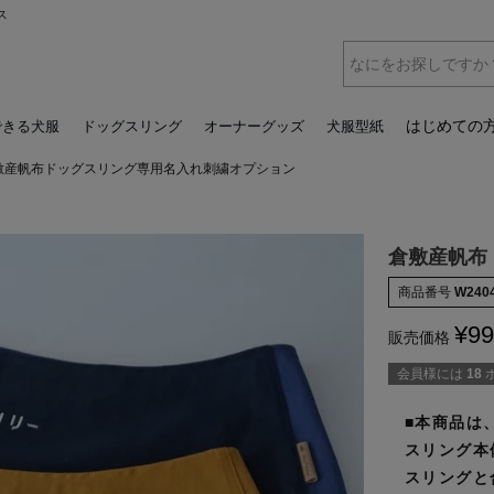
ス
はじめての
できる犬服
ドッグスリング
オーナーグッズ
犬服型紙
敷産帆布ドッグスリング専用名入れ刺繍オプション
倉敷産帆布
商品番号
W240
¥
99
販売価格
会員様には
18
■本商品は
スリング本
スリングと