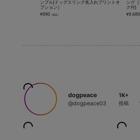
ンプル[ドッグスリング名入れプリントオ
ング［
プション］
ク付]
¥
990
¥
9,680
（税込）