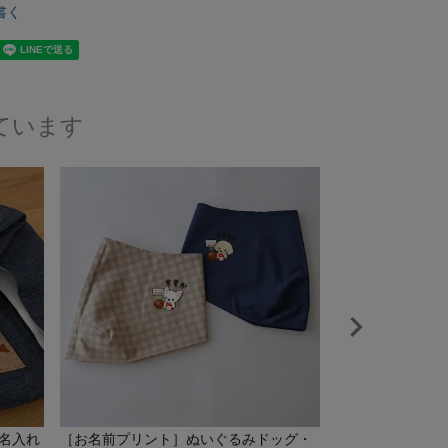
書く
ています
名入れ
［お名前プリント］ぬいぐるみドッグ・
[お名前プリント