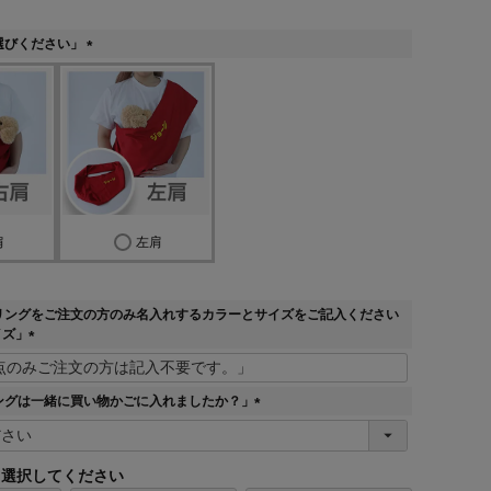
選びください」
(
必
須
)
肩
左肩
リングをご注文の方のみ名入れするカラーとサイズをご記入ください
イズ」
(
必
須
ングは一緒に買い物かごに入れましたか？」
)
(
必
須
選択してください
)