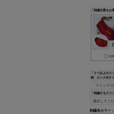
「刺繍位置をお
右
「２つ以上のス
例 ピンクMサ
「刺繍するスリ
刺繍糸カラー