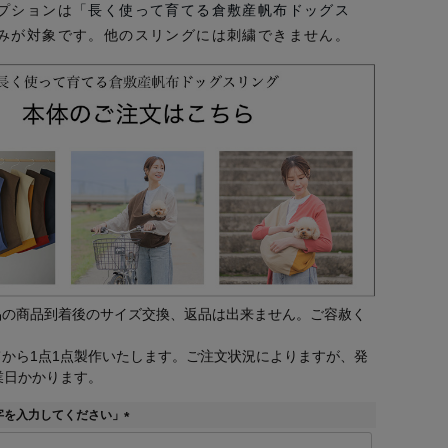
プションは
「長く使って育てる倉敷産帆布ドッグス
みが対象です。他のスリングには刺繍できません。
品の商品到着後のサイズ交換、返品は出来ません。ご容赦く
から1点1点製作いたします。ご注文状況によりますが、発
業日かかります。
字を入力してください」
(