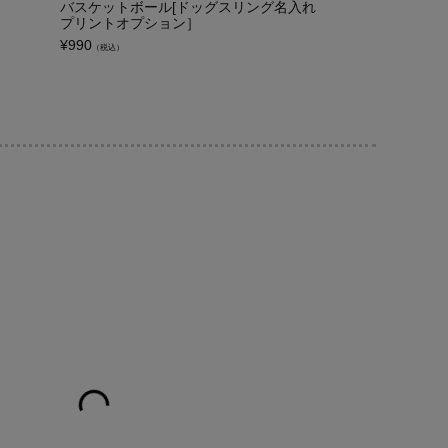
バスケットボール[ドッグスリング名入れ
クベスト
プリントオプション］
¥
3,850
（税込）
¥
990
（税込）