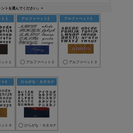
必
須
ォントを選んでください」
)
(
必
須
)
ベット１
アルファベット２
アルファベット３
ベット４
ひらがな・カタカナ