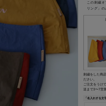
この刺繍オ
リング」
の
刺繍をした商
ださい。
ご注文をうけて
送まで3〜7営
「名入れする文