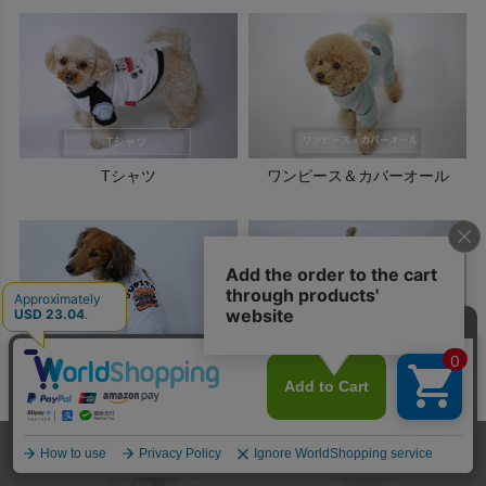
Tシャツ
ワンピース＆カバーオール
冷感素材ベリークール
クールMAX
ホーム
メンバー
犬服
ドッグスリング
型紙