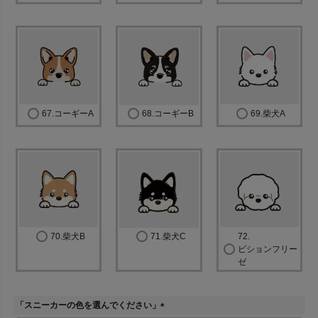
67.コーギーA
68.コーギーB
69.柴犬A
70.柴犬B
71.柴犬C
72.
ビションフリー
ゼ
「スニーカーの色を選んでください」