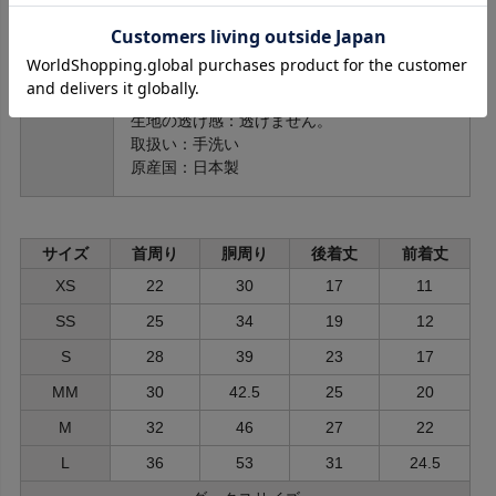
サイズ：XS～L、D-SS～D-L
タイプ：プルオーバー
生地：綿100％
伸縮性：伸縮あります。
素材等
裏地：なし
生地の透け感：透けません。
取扱い：手洗い
原産国：日本製
サイズ
首周り
胴周り
後着丈
前着丈
XS
22
30
17
11
SS
25
34
19
12
S
28
39
23
17
MM
30
42.5
25
20
M
32
46
27
22
L
36
53
31
24.5