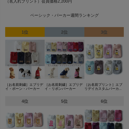
（名入れプリント）会員価格2,200円
ベーシック・パーカー週間ランキング
1位
2位
3位
［お名前刺繍］エブリデ
［お名前刺繍］エブリデ
［お名前プリント］エブ
イ・ボーン・パーカー
イ・リボンパーカー
リデイカスタムパーカ...
4位
5位
6位