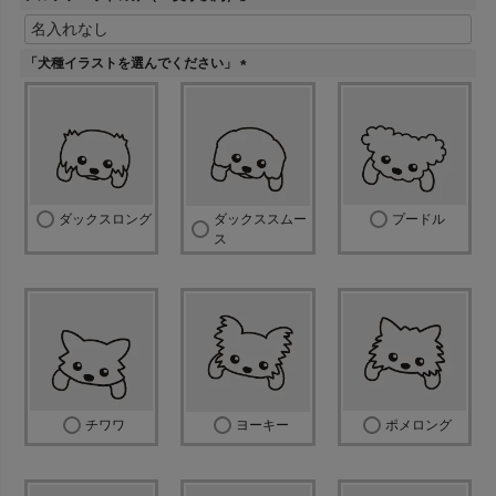
(
必
須
「犬種イラストを選んでください」
)
(
必
須
)
ダックスロング
ダックススムー
プードル
ス
チワワ
ヨーキー
ポメロング