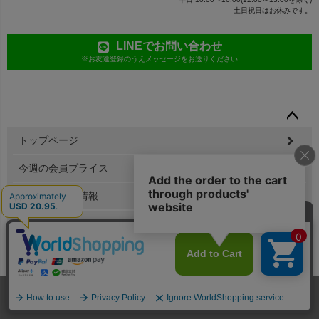
土日祝日はお休みです。
LINEでお問い合わせ
※お友達登録のうえメッセージをお送りください
ペー
トップページ
ジト
ップ
今週の会員プライス
へ
新作・再入荷情報
名入れプリント
ドッグスリング
ハンドメイドラボ（型紙）
ログイン
ホーム
メンバー
犬服
ドッグスリング
型紙