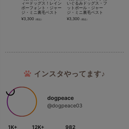
ィードッグス！レイン
いぐるみドッグス・フ
コドッグ
ボーフォント・ジャー
ットボール・ジャー
ミニ裏毛
ジ・ミニ裏毛ベスト
ジ・ミニ裏毛ベスト
¥
3,300
（
¥
3,300
¥
3,300
（税込）
（税込）
インスタやってます♪