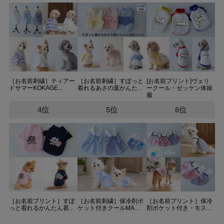
［お名前刺繍］ティアー
［お名前刺繍］すぽっと
[お名前プリント]ヴェリ
ドサマーKOKAGE...
着れるあさの葉かんた...
ークール・ゼッケン体操
服
4位
5位
6位
［お名前プリント］すぽ
［お名前刺繍］保冷剤ポ
［お名前プリント］保冷
っと着れるかんたん甚...
ケット付きクールMA...
剤ポケット付き・モス...