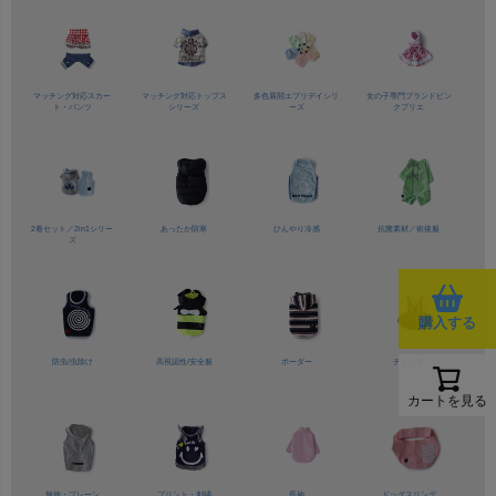
マッチング対応
スカー
マッチング対応
トップス
多色展開
エブリデイシリ
女の子専門ブランド
ピン
ト・パンツ
シリーズ
ーズ
クプリエ
2着セット／
2in1シリー
あったか防寒
ひんやり冷感
抗菌素材／
術後服
ズ
購入する
防虫/虫除け
高視認性/
安全服
ボーダー
チェック
カートを見る
無地・プレーン
プリント・刺繍
長袖
ドッグスリング