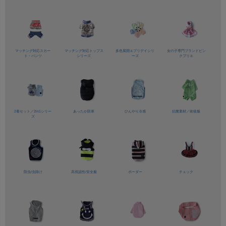
マッチング対応
スカー
マッチング対応
トップス
多色展開
エブリデイシリ
女の子専門ブランド
ピン
ト・パンツ
シリーズ
ーズ
クプリエ
2着セット／
2in1シリー
あったか防寒
ひんやり冷感
抗菌素材／
術後服
ズ
防虫/虫除け
高視認性/
安全服
ボーダー
チェック