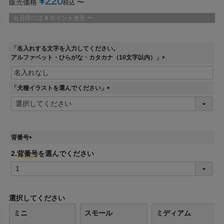
¥
220
販売価格
〜
税込
会員様には
4
ポイント進呈
〜
「名入れする文字を入力してください。
アルファベット・ひらがな・カタカナ（10文字以内）」
(
必
須
「犬種イラストを選んでください」
)
(
必
須
)
背番号
(
2.
背番号
を選んでください
必
須
)
選択してください
ミニ
スモール
ミディアム