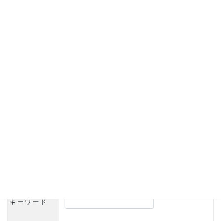
ドッグスリング
消臭お散歩ポーチ
マナーベルト／
マ
／バッグ
ナーパンツ
ベッド
ドッグウェア型紙
犬服作り方
Search
アイテム、カラー、サイズ、在庫の有無で、細く商品を探すことが出来
ます。
キーワード