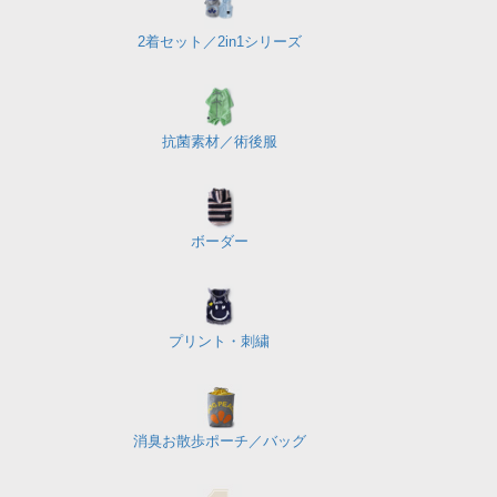
2着セット／
2in1シリーズ
抗菌素材／
術後服
ボーダー
プリント・刺繍
消臭お散歩ポーチ／バッグ