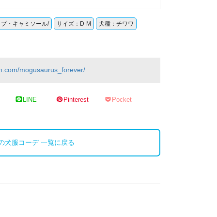
ップ・キャミソール/
サイズ：D-M
犬種：チワワ
am.com/mogusaurus_forever/
LINE
Pinterest
Pocket
の犬服コーデ 一覧に戻る