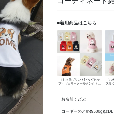
コーディネート
■着用商品はこちら
［お名前プリント]ドッグヒッ
［お
プ・ヴェリークールタンクトッ
ス!
プ
お名前：どぶ
コーギーのとめ(9500g)はD