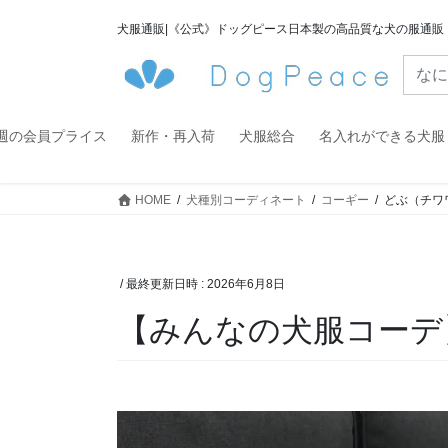
コ
ナ
犬服通販|《公式》ドッグピース日本製の高品質な犬の服通販
ン
ビ
テ
ゲ
ン
ー
ツ
シ
へ
ョ
週の会員プライス
新作・再入荷
犬服総合
名入れができる犬服
ス
ン
キ
に
HOME
犬種別コーディネート
コーギー
どぶ（チワ
ッ
移
プ
動
/ 最終更新日時 :
2026年6月8日
【みんなの犬服コーデ