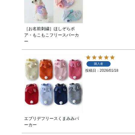
［お名前刺繍］ほしぞらボ
ア・もこもこフリースパーカ
ー
購入者
投稿日
2026/01/18
エブリデフリースくまみみパ
ーカー