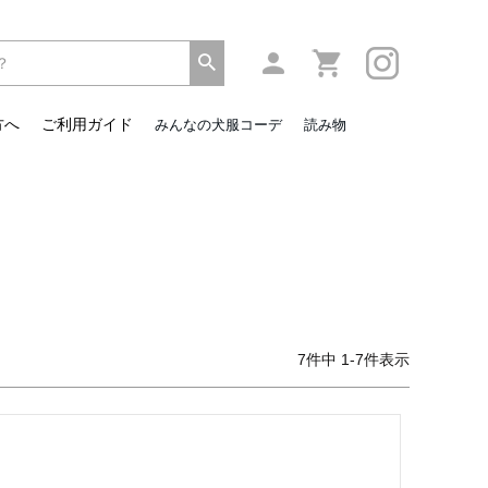
方へ
ご利用ガイド
みんなの犬服コーデ
読み物
7
件中
1
-
7
件表示