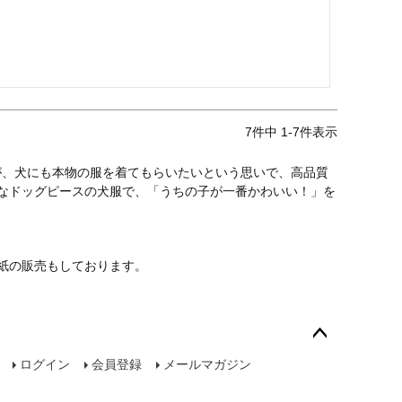
7
件中
1
-
7
件表示
が、犬にも本物の服を着てもらいたいという思いで、高品質
なドッグピースの犬服で、「うちの子が一番かわいい！」を
紙の販売もしております。
ペー
ログイン
会員登録
メールマガジン
ジト
ップ