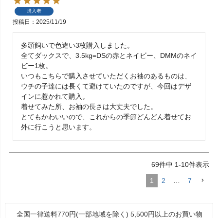
購入者
投稿日
2025/11/19
多頭飼いで色違い3枚購入しました。

全てダックスで、3.5kg=DSの赤とネイビー、DMMのネイ
ビー1枚。

いつもこちらで購入させていただくお袖のあるものは、
ウチの子達には長くて避けていたのですが、今回はデザ
インに惹かれて購入。

着せてみた所、お袖の長さは大丈夫でした。

とてもかわいいので、これからの季節どんどん着せてお
外に行こうと思います。
69
件中
1
-
10
件表示
1
2
…
7
全国一律送料770円(一部地域を除く) 5,500円以上のお買い物