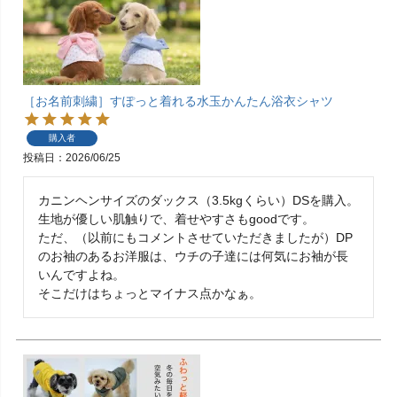
［お名前刺繍］すぽっと着れる水玉かんたん浴衣シャツ
購入者
投稿日
2026/06/25
カニンヘンサイズのダックス（3.5kgくらい）DSを購入。

生地が優しい肌触りで、着せやすさもgoodです。

ただ、（以前にもコメントさせていただきましたが）DP
のお袖のあるお洋服は、ウチの子達には何気にお袖が長
いんですよね。

そこだけはちょっとマイナス点かなぁ。