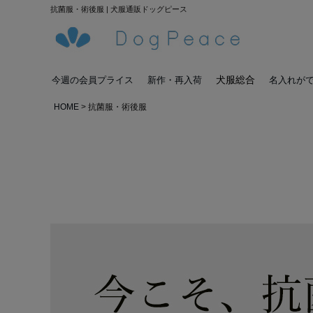
抗菌服・術後服 | 犬服通販ドッグピース
犬服総合
今週の会員プライス
新作・再入荷
名入れが
HOME
抗菌服・術後服