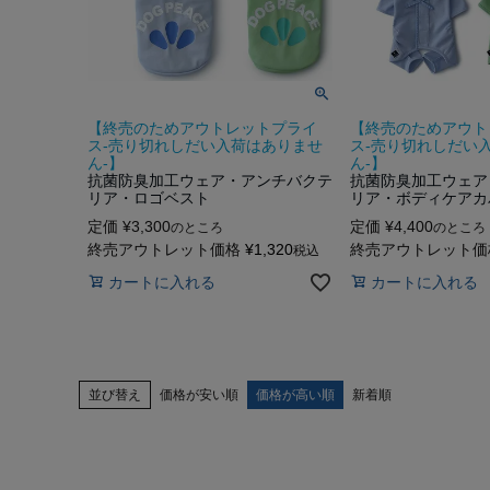
【終売のためアウトレットプライ
【終売のためアウト
ス-売り切れしだい入荷はありませ
ス-売り切れしだい
ん-】
ん-】
抗菌防臭加工ウェア・アンチバクテ
抗菌防臭加工ウェア
リア・ロゴベスト
リア・ボディケアカ
定価
¥
3,300
定価
¥
4,400
のところ
のところ
終売アウトレット価格
¥
1,320
終売アウトレット価
税込
カートに入れる
カートに入れる
並び替え
価格が安い順
価格が高い順
新着順