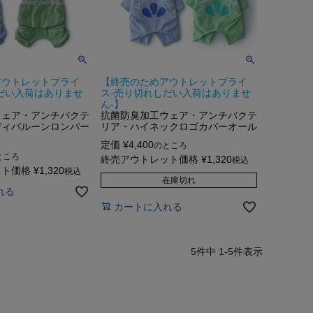
アウトレットプライ
【終売のためアウトレットプライ
だい入荷はありませ
ス-売り切れしだい入荷はありませ
ん-】
ウェア・アンチバクテ
抗菌防臭加工ウェア・アンチバクテ
ディバルーンロンパー
リア・ハイネックロゴカバーオール
定価
¥
4,400
のところ
ところ
終売アウトレット価格
¥
1,320
税込
ット価格
¥
1,320
税込
在庫切れ
れる
カートに入れる
5
件中
1
-
5
件表示