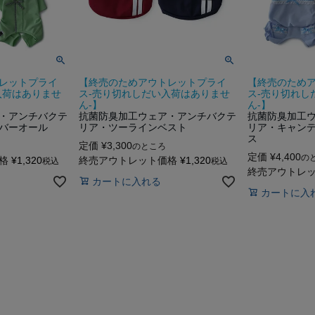
レットプライ
【終売のためアウトレットプライ
【終売のため
入荷はありませ
ス-売り切れしだい入荷はありませ
ス-売り切れし
ん-】
ん-】
・アンチバクテ
抗菌防臭加工ウェア・アンチバクテ
抗菌防臭加工
バーオール
リア・ツーラインベスト
リア・キャン
ス
定価
¥
3,300
のところ
定価
¥
4,400
の
格
¥
1,320
終売アウトレット価格
¥
1,320
税込
税込
終売アウトレ
カートに入れる
カートに入